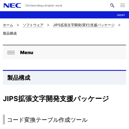
メ
サ
ニ
Japan
イ
ュ
ー
ト
を
ホーム
ソフトウェア
JIPS拡張文字開発(実行)支援パッケージ
サ
ナ
内
開
製品構成
く
検
ビ
イ
索
ゲ
ト
Menu
ー
ロ
内
閉
シ
ー
じ
の
ョ
る
カ
製品構成
現
ン
ル
在
ナ
JIPS拡張文字開発支援パッケージ
位
ビ
置
ゲ
コード変換テーブル作成ツール