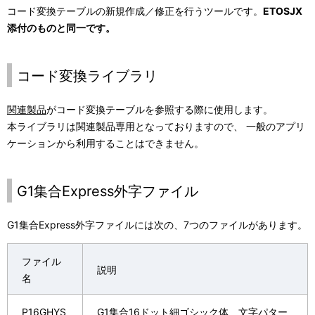
ー
コード変換テーブルの新規作成／修正を行うツールです。
ETOSJX
シ
添付のものと同一です。
ョ
コード変換ライブラリ
ン
関連製品
がコード変換テーブルを参照する際に使用します。
本ライブラリは関連製品専用となっておりますので、 一般のアプリ
ケーションから利用することはできません。
G1集合Express外字ファイル
G1集合Express外字ファイルには次の、7つのファイルがあります。
ファイル
説明
名
P16GHYS
G1集合16ドット細ゴシック体 文字パター