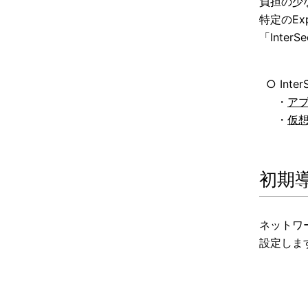
負担の少
特定のEx
「Int
○ Inter
・
アプ
・
仮想
初期
ネットワ
設定しま