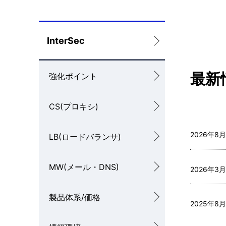
を
表
ロ
InterSec
示
ー
最新
し
強化ポイント
カ
て
ル
CS(プロキシ)
い
ナ
ま
2026年8月
LB(ロードバランサ)
ビ
す
ゲ
MW(メール・DNS)
2026年3月
。
ー
シ
製品体系/価格
2025年8月
ョ