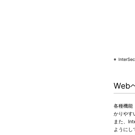
※
InterS
We
各種機能
かりやす
また、In
ようにし