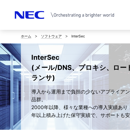
ホーム
ソフトウェア
InterSec
サ
イ
InterSec
ト
(メール/DNS、プロキシ、ロー
内
ランサ)
の
導入から運用まで負担の少ないアプライアン
現
品群。
在
2000年以降、様々な業種への導入実績あり！
年以上積み上げた保守実績で、サポートも安
位
置