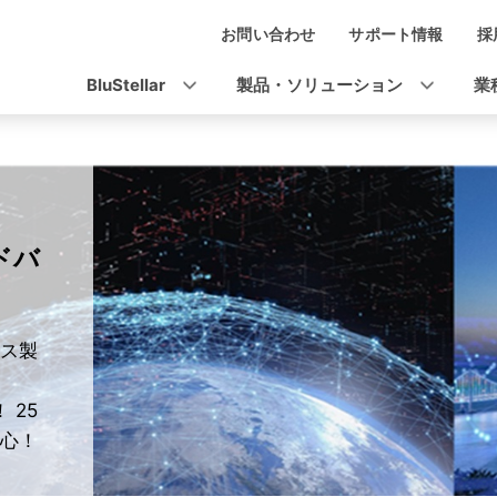
お問い合わせ
サポート情報
採
ナ
ビ
BluStellar
製品・ソリューション
業
ゲ
ー
シ
ョ
ドバ
ン
ス製
 25
心！