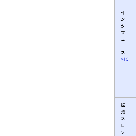
イ
ン
タ
フ
ェ
｜
ス
※10
拡
張
ス
ロ
ッ