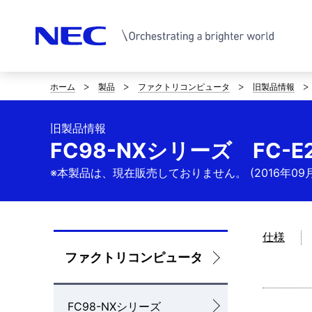
ホーム
製品
ファクトリコンピュータ
旧製品情報
サ
イ
旧製品情報
ト
FC98-NXシリーズ FC-E
内
※本製品は、現在販売しておりません。 (2016年09
の
現
仕様
在
ロ
ファクトリコンピュータ
位
ー
FC98-NXシリーズ
置
カ