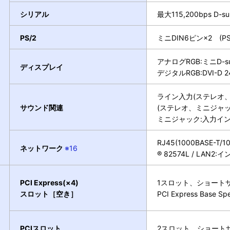
シリアル
最大115,200bps D-s
PS/2
ミニDIN6ピン×2 (P
アナログRGB:ミニD-su
ディスプレイ
デジタルRGB:DVI-D 
ライン入力(ステレオ、
サウンド関連
(ステレオ、ミニジャッ
ミニジャック:入力イン
RJ45(1000BASE-T/
ネットワーク
※16
® 82574L / LAN2
PCI Express(×4)
1スロット、ショートサイズ(
スロット［空き］
PCI Express Base Spe
PCIスロット
2スロット、ショートサイズ(