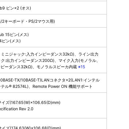
ub9 ピン×2 (オス)
S/2キーボード・PS/2マウス用)
b 15ピン(メス)
24ピン(メス)
ミニジャック:入力インピーダンス32kΩ)、ライン出力
ク:出力インピーダンス200Ω)、マイク入力(モノラル、
ピーダンス32kΩ)、モノラルスピーカ内蔵
※15
100BASE-TX/10BASE-T)LANコネクタ×2(LAN1:インテル
:インテル® 82574L)、Remote Power ON 機能サポート
167.65(W)×106.65(D)mm)
cification Rev 2.0
174.63(W)×106.68(D)mm)