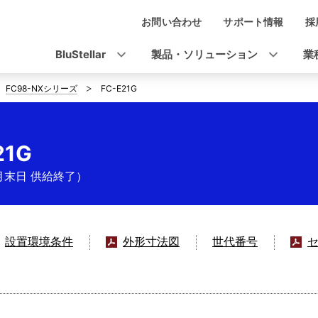
お問い合わせ
サポート情報
採
ナ
ビ
BluStellar
製品・ソリューション
業
ゲ
FC98-NXシリーズ
FC-E21G
ー
シ
21G
ョ
月末日 供給終了）
ン
設置環境条件
外形寸法図
世代番号