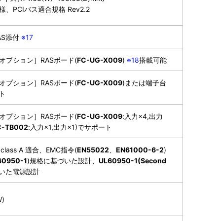
5V仕様、PCIバス適合規格 Rev2.2
AS添付
※17
オプション］RASボード(
FC-UG-X009
)
※18
搭載可能
オプション］RASボード(
FC-UG-X009
)または端子台
ト
オプション］RASボード(
FC-UG-X009
:入力×4,出力
C-TB002
:入力×1,出力×1)でサポート
class A 適合、EMC指令(
EN55022
、
EN61000-6-2
)
60950-1
)規格に基づいた設計、
UL60950-1(Second
いた電源設計
)