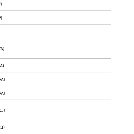
)
)
)
A)
A)
A)
A)
J)
J)