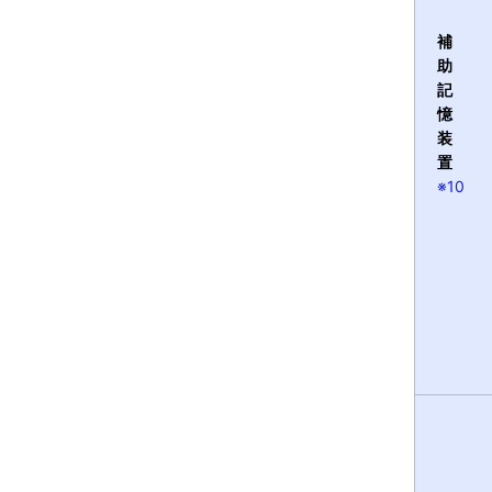
補
助
記
憶
装
置
※10