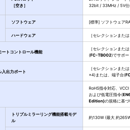
［空き］
32bit / 33MHz / 
ソフトウェア
[標準] ソフトウェアR
ハードウェア
［セレクションまたは
［セレクションまたは
モートコントロール機能
(
FC-TB002
)でサポー
［セレクションまたは
ル入出力ポート
×4)または、端子台(
F
RoHS指令対応、VCCI 
および低電圧指令(
EN
Edition)
の規格に基づ
トリプルミラーリング機能搭載モデ
約130W (最大 約265W
ル