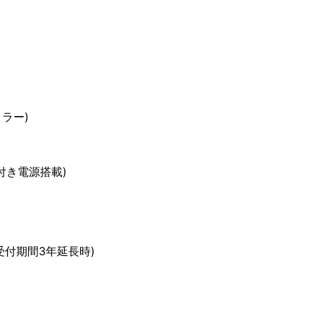
ミラー)
能付き電源搭載)
守受付期間3年延長時)