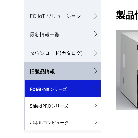
を
ル
製品
FC IoT ソリューション
表
ナ
示
最新情報一覧
ビ
し
ゲ
ダウンロード(カタログ)
て
ー
い
シ
旧製品情報
ま
ョ
FC98-NXシリーズ
す
ン
。
ShieldPROシリーズ
パネルコンピュータ