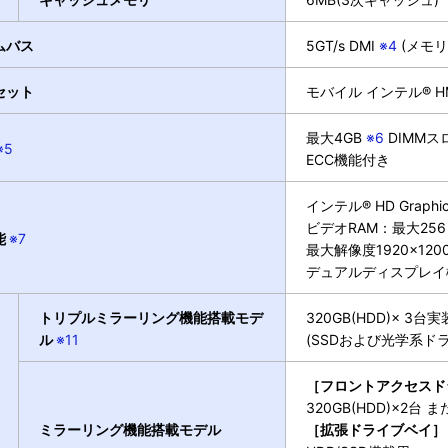
ムバス
5GT/s DMI
※4
(メモリ
セット
モバイル インテル® HM
最大4GB
※6
DIMMスロッ
※5
ECC機能付き
インテル® HD Graphi
ビデオRAM：最大256
能
※7
最大解像度1920×120
デュアルディスプレイ
トリプルミラーリング機能搭載モデ
320GB(HDD)× 
ル
※11
(SSDおよび光学系ド
［フロントアクセスド
320GB(HDD)×2台
ミラーリング機能搭載モデル
［拡張ドライブベイ］