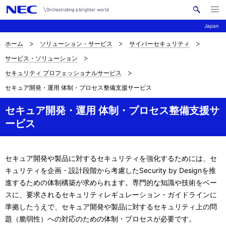
メ
サ
ニ
Japan
イ
ュ
ー
ト
を
ホーム
ソリューション・サービス
サイバーセキュリティ
サ
ナ
内
開
サービス・ソリューション
く
検
ビ
イ
セキュリティ プロフェッショナルサービス
索
ゲ
ト
セキュア開発・運用 体制・プロセス整備支援サービス
ー
内
セキュア開発・運用 体制・プロセス整備支援サ
シ
の
ービス
ョ
現
ン
在
セキュア開発や製品に対するセキュリティを強化するためには、セ
キュリティを企画・設計段階から考慮したSecurity by Designを推
位
進するための体制構築が求められます。専門的な知識や技術をベー
置
スに、要求されるセキュリティレギュレーション・ガイドラインに
準拠したうえで、セキュア開発や製品に対するセキュリティ上の問
題（脆弱性）への対応のための体制・プロセスが必要です。