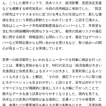
ん。こうした都市インフラ、洪水リスク、経済影響、意思決定支援
などを横断する研究知見が、今回の共同検証に有効でした。「防災
の研究はマイナスをゼロに近づける考え方が主流なので、新たな価
値を生むという発想は新鮮だといわれています」と話す三浦さん、
現在はニューヨーク市気候変動委員会のメンバーとして、市長室を
含む市の関係機関や民間セクターに対し、都市の気候リスクや適応
策に関する助言・情報提供にも関わっています。最近ではデベロッ
パーなど民間企業からも問い合わせを受けるなど、取り組みへの関
心が高まっていることを実感しています。
世界一の経済都市ともいわれるニューヨークを対象に検証を行った
ことは、重要な意味があります。NECの足立は「経済規模が大きい
先進国ほど自然災害によるダメージが大きく、災害対策によるメリ
ットも大きくなる」と解説。「その分、適応ファイナンスに取り組
むモチベーションも生まれやすい」と語ります。近年はAIやクラウ
ドサービスなどが飛躍的に進化しコストも大幅に下がったことで、
膨大なデータを扱う試算がやりやすくなりました。国内を見ても、
洪水などの災害の可能性がある場所に、交通インフラや発電所、工
場、倉庫などの重要施設を抱える企業は多数あります。「災害列島