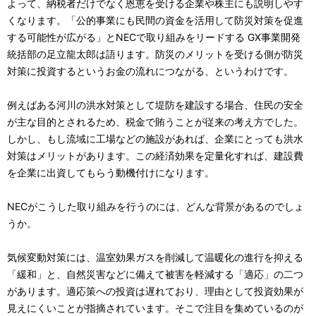
よって、納税者だけでなく恩恵を受ける企業や株主にも説明しやす
くなります。「公的事業にも民間の資金を活用して防災対策を促進
する可能性が広がる」とNECで取り組みをリードする GX事業開発
統括部の足立龍太郎は語ります。防災のメリットを受ける側が防災
対策に投資するというお金の流れにつながる、というわけです。
例えばある河川の洪水対策として堤防を建設する場合、住民の安全
が主な目的とされるため、税金で賄うことが従来の考え方でした。
しかし、もし流域に工場などの施設があれば、企業にとっても洪水
対策はメリットがあります。この経済効果を定量化すれば、建設費
を企業に出資してもらう動機付けになります。
NECがこうした取り組みを行うのには、どんな背景があるのでしょ
うか。
気候変動対策には、温室効果ガスを削減して温暖化の進行を抑える
「緩和」と、自然災害などに備えて被害を軽減する「適応」の二つ
があります。適応策への投資は遅れており、理由として投資効果が
見えにくいことが指摘されています。そこで注目を集めているのが