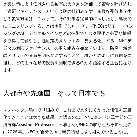
災害対策により低減される被害の大きさを評価して資金を呼び込む
「適応ファイナンス」という金融の仕組みです。多様な受益者が生
じる災害対策は、これまで、その効果を定量的に示したり、継続的
にモニタリングすることは困難でした。 そこでNECはリモートセン
シングやAI、デジタルツインなどの技術でリスク評価に必要な情報
を取得して解析し、適応策のメリットを「見える化」する「NECデ
ジタル適応ファイナンス」の取り組みを始めています。防災・減災
のメリットの分布を明らかにすることで、誰がどのように費用を負
担し、どのような形で投資を回収できるのかを議論する土台になり
ます。
大都市や先進国、そして日本でも
マンハッタン島の取り組みで「これまで見えにくかった価値を定量
化できたことは大きな成果」と語るのは、NYUタンドン工学部の三
浦有稀Assistant Professor。三浦さんがNECの取り組みを知ったの
は2025年。NEC が自分と同じ研究領域に取り組んでいることに、