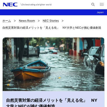
メ
サ
ニ
Japan
イ
ュ
ー
ト
を
ホーム
News Room
NEC Stories
サ
ナ
内
開
自然災害対策の経済メリットを「見える化」 NY大学とNECが挑む価値創造
く
検
ビ
イ
索
ゲ
ト
ー
内
シ
の
ョ
現
ン
在
位
置
自然災害対策の経済メリットを「見える化」 NY
大学とNECが挑む価値創造