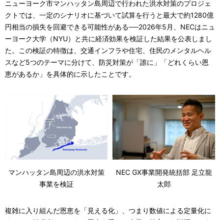
ニューヨーク市マンハッタン島周辺で行われた洪水対策のプロジェ
クトでは、一定のシナリオに基づいて試算を行うと最大で約1280億
円相当の損失を回避できる可能性がある──2026年5月、NECはニュ
ーヨーク大学（NYU）と共に経済効果を検証した結果を公表しまし
た。この検証の特徴は、交通インフラや住宅、住民のメンタルヘル
スなど5つのテーマに分けて、防災対策が「誰に」「どれくらい恩
恵があるか」を具体的に示したことです。
マンハッタン島周辺の洪水対策
NEC GX事業開発統括部 足立龍
事業を検証
太郎
複雑に入り組んだ恩恵を「見える化」、つまり数値による定量化に