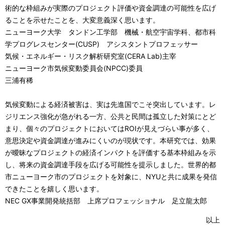
術的な枠組みが実際のプロジェクト評価や資金調達の可能性を広げ
ることを示せたことを、大変意義深く思います。
ニューヨーク大学 タンドン工学部 機械・航空宇宙学科、都市科
学プログレスセンター(CUSP) アシスタントプロフェッサー
気候・エネルギー・リスク解析研究室(CERA Lab)主宰
ニューヨーク市気候変動委員会(NPCC)委員
三浦有稀
気候変動による経済被害は、実は先進国でこそ突出しています。レ
ジリエンス強化が急がれる一方、公共と民間は孤立した対策にとど
まり、個々のプロジェクトにおいてはROIが見えづらい事が多く、
意思決定や資金調達が進みにくいのが現状です。本研究では、効果
が曖昧なプロジェクトの経済インパクトを評価する基本枠組みを示
し、将来の資金調達手段を広げる可能性を提示しました。世界的都
市ニューヨーク市のプロジェクトを対象に、NYUと共に成果を発信
できたことを嬉しく思います。
NEC GX事業開発統括部 上席プロフェッショナル 足立龍太郎
以上