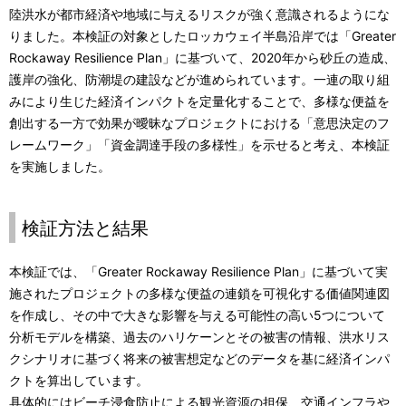
陸洪水が都市経済や地域に与えるリスクが強く意識されるようにな
りました。本検証の対象としたロッカウェイ半島沿岸では「Greater
Rockaway Resilience Plan」に基づいて、2020年から砂丘の造成、
護岸の強化、防潮堤の建設などが進められています。一連の取り組
みにより生じた経済インパクトを定量化することで、多様な便益を
創出する一方で効果が曖昧なプロジェクトにおける「意思決定のフ
レームワーク」「資金調達手段の多様性」を示せると考え、本検証
を実施しました。
検証方法と結果
本検証では、「Greater Rockaway Resilience Plan」に基づいて実
施されたプロジェクトの多様な便益の連鎖を可視化する価値関連図
を作成し、その中で大きな影響を与える可能性の高い5つについて
分析モデルを構築、過去のハリケーンとその被害の情報、洪水リス
クシナリオに基づく将来の被害想定などのデータを基に経済インパ
クトを算出しています。
具体的にはビーチ浸食防止による観光資源の担保、交通インフラや