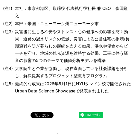
(注1)
本社：東京都港区、取締役 代表執行役社長 兼 CEO：森田隆
之
(注2)
本部：米国・ニューヨーク州ニューヨーク市
(注3)
災害後に生じる不安やストレス・心の健康への影響を防ぐ効
果、道路の冠水リスクの低減、災害による公営住宅の損壊/長
期避難を防ぎ暮らしの継続を支える効果、洪水や侵食からビ
ーチを守り、地域の観光資源を維持する効果、工事に伴う騒
音の影響の5つのテーマで価値分析モデルを構築
(注4)
大学院生と企業が協働し、現在直面している社会課題を分析
し、解決提案するプロジェクト型教育プログラム
(注5)
最終的な成果は2026年5月1日にNYUタンドン校で開催された
Urban Data Science Showcaseで発表されました