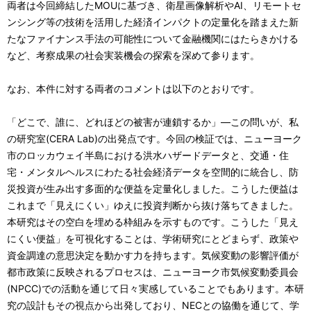
両者は今回締結したMOUに基づき、衛星画像解析やAI、リモートセ
ンシング等の技術を活用した経済インパクトの定量化を踏まえた新
たなファイナンス手法の可能性について金融機関にはたらきかける
など、考察成果の社会実装機会の探索を深めて参ります。
なお、本件に対する両者のコメントは以下のとおりです。
「どこで、誰に、どれほどの被害が連鎖するか」―この問いが、私
の研究室(CERA Lab)の出発点です。今回の検証では、ニューヨーク
市のロッカウェイ半島における洪水ハザードデータと、交通・住
宅・メンタルヘルスにわたる社会経済データを空間的に統合し、防
災投資が生み出す多面的な便益を定量化しました。こうした便益は
これまで「見えにくい」ゆえに投資判断から抜け落ちてきました。
本研究はその空白を埋める枠組みを示すものです。こうした「見え
にくい便益」を可視化することは、学術研究にとどまらず、政策や
資金調達の意思決定を動かす力を持ちます。気候変動の影響評価が
都市政策に反映されるプロセスは、ニューヨーク市気候変動委員会
(NPCC)での活動を通じて日々実感していることでもあります。本研
究の設計もその視点から出発しており、NECとの協働を通じて、学