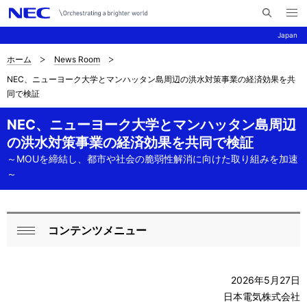
メ
サ
ニ
Japan
イ
ュ
ー
ト
を
ホーム
News Room
サ
ナ
内
開
NEC、ニューヨーク大学とマンハッタン島周辺の洪水対策事業の経済効果を共
く
検
ビ
イ
同で検証
索
ゲ
ト
NEC、ニューヨーク大学とマンハッタン島周辺
ー
内
の洪水対策事業の経済効果を共同で検証
シ
～MOUを締結し、都市や社会の脆弱性解消に向けた取り組みを加速
の
ョ
～
現
ン
在
コンテンツメニュー
ロ
位
閉
ー
じ
置
2026年5月27日
る
カ
日本電気株式会社