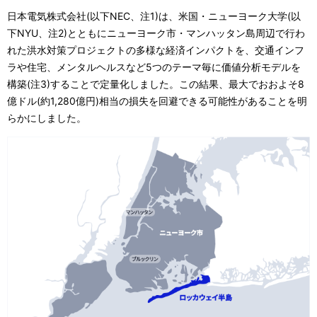
ル
日本電気株式会社(以下NEC、注1)は、米国・ニューヨーク大学(以
ナ
下NYU、注2)とともにニューヨーク市・マンハッタン島周辺で行わ
れた洪水対策プロジェクトの多様な経済インパクトを、交通インフ
ビ
ラや住宅、メンタルヘルスなど5つのテーマ毎に価値分析モデルを
ゲ
構築(注3)することで定量化しました。この結果、最大でおおよそ8
億ドル(約1,280億円)相当の損失を回避できる可能性があることを明
ー
らかにしました。
シ
ョ
ン