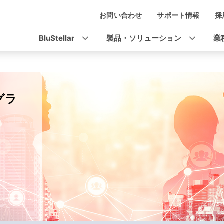
お問い合わせ
サポート情報
採
ナ
ビ
BluStellar
製品・ソリューション
業
ゲ
ー
シ
グラ
ョ
ン