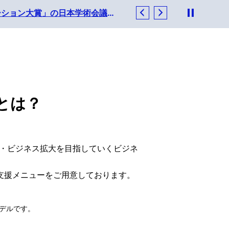
ソフトバンクとNEC、東急不動産「渋谷ソラスタ」における本社のスマートビル化に貢献 ～ソフトバンクの先端的なスマートビルディング・ソリューションと、NECの世界トップクラスの高精度生体認証ソリューションを活用～
2025年2月2日
お問い合せ
ムとは？
出・ビジネス拡大を目指していくビジネ
各種支援メニューをご用意しております。
モデルです。