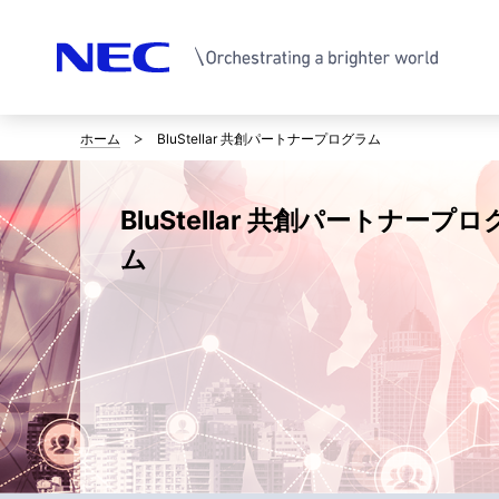
ホーム
BluStellar 共創パートナープログラム
サ
イ
BluStellar 共創パートナープロ
ト
ム
内
の
現
在
位
置