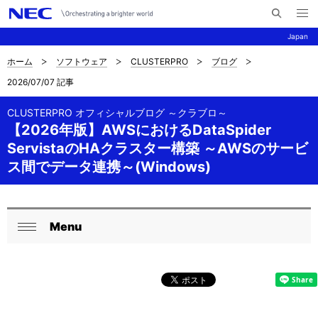
メ
サ
ニ
Japan
イ
ュ
ー
ト
を
ホーム
ソフトウェア
CLUSTERPRO
ブログ
サ
ナ
内
開
2026/07/07 記事
く
検
ビ
イ
索
ゲ
CLUSTERPRO オフィシャルブログ ～クラブロ～
ト
【2026年版】AWSにおけるDataSpider
ー
内
ServistaのHAクラスター構築 ～AWSのサービ
シ
ス間でデータ連携～(Windows)
の
ョ
現
ン
在
Menu
ロ
閉
位
ー
じ
置
る
カ
を
ル