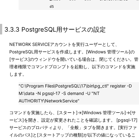
d5
3.3.3 PostgreSQL用サービスの設定
NETWORK SERVICEアカウントを実行ユーザーとして、
PostgreSQL用サービスを作成します。[Windows 管理ツール]の
[サービス]のウィンドウを開いている場合は、閉じてください。管
理者権限でコマンドプロンプトを起動し、以下のコマンドを実施
します。
"C:\Program Files\PostgreSQL\17\bin\pg_ctl" register -D
M:\data -N pgsql-17 -S demand -U "NT
AUTHORITY\NetworkService"
コマンドを実施したら、[スタート]→[Windows 管理ツール]→[サ
ービス]を開き、設定が変更されたことを確認します。 [pgsql-17]
サービスのプロパティより、「全般」タブを開きます。[実行ファ
イルのパス]と[スタートアップの種類]が以下の値になっているこ