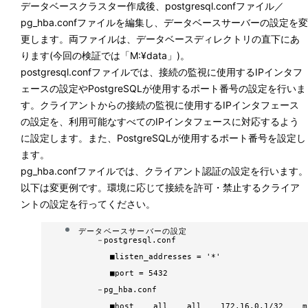
データベースクラスター作成後、postgresql.confファイル／
pg_hba.confファイルを編集し、データベースサーバーの設定を変
更します。両ファイルは、データベースディレクトリの直下にあ
ります(今回の検証では「M:¥data」)。
postgresql.confファイルでは、接続の監視に使用するIPインタフ
ェースの設定やPostgreSQLが使用するポート番号の設定を行いま
す。クライアントからの接続の監視に使用するIPインタフェース
の設定を、利用可能なすべてのIPインタフェースに対応するよう
に設定します。また、PostgreSQLが使用するポート番号を設定し
ます。
pg_hba.confファイルでは、クライアント認証の設定を行います。
以下は変更例です。環境に応じて接続を許可・禁止するクライア
ントの設定を行ってください。
データベースサーバーの設定
－
postgresql.conf
■
listen_addresses = '*'
■
port = 5432
－
pg_hba.conf
■
host all all 172.16.0.1/32 m