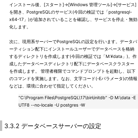
インストール後、[スタート]→[Windows 管理ツール]→[サービス]
を開き、PostgreSQLのサービス(今回の検証では「postgresql-
x64-17」)が追加されていることを確認し、サービスを停止・無効
化します。
次に、現用系サーバーでPostgreSQLの設定を行います。データパ
ーティション配下にインストールユーザーでデータベースを格納
するディレクトリを作成します(今回の検証では「M:¥data」)。作
成したデータベースディレクトリ配下にデータベースクラスター
を作成します。 管理者権限でコマンドプロンプトを起動し、以下
のコマンドを実施します。なお、文字コード(-Eパラメータ)の情報
などは、環境に合わせて指定してください。
"C:\Program Files\PostgreSQL\17\bin\initdb" -D M:\data -E
UTF8 --no-locale -U postgres -W
3.3.2 データベースサーバーの設定