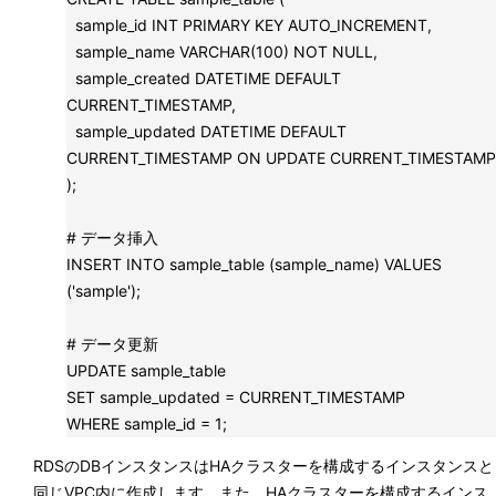
sample_id INT PRIMARY KEY AUTO_INCREMENT,
sample_name VARCHAR(100) NOT NULL,
sample_created DATETIME DEFAULT
CURRENT_TIMESTAMP,
sample_updated DATETIME DEFAULT
CURRENT_TIMESTAMP ON UPDATE CURRENT_TIMESTAMP
);
# データ挿入
INSERT INTO sample_table (sample_name) VALUES
('sample');
# データ更新
UPDATE sample_table
SET sample_updated = CURRENT_TIMESTAMP
WHERE sample_id = 1;
RDSのDBインスタンスはHAクラスターを構成するインスタンスと
同じVPC内に作成します。また、HAクラスターを構成するインス