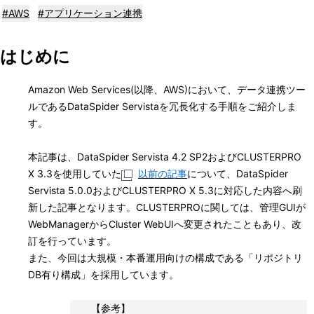
表
#AWS
#アプリケーション連携
ナ
示
ビ
はじめに
し
ゲ
て
Amazon Web Services(以降、AWS)において、データ連携ツー
ー
ルであるDataSpider Servistaを冗長化する手順をご紹介しま
い
シ
す。
ま
ョ
本記事は、DataSpider Servista 4.2 SP2およびCLUSTERPRO
す
ン
X 3.3を使用していた
以前の記事
について、DataSpider
。
Servista 5.0.0およびCLUSTERPRO X 5.3に対応した内容へ刷
新した記事となります。CLUSTERPROに関しては、管理GUIが
WebManagerからCluster WebUIへ変更されたこともあり、改
訂を行っています。
また、今回は大規模・本番運用向けの構成である「リポジトリ
DB有り構成」を採用しています。
【参考】