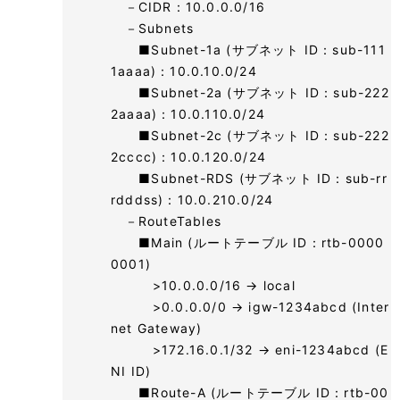
－CIDR：10.0.0.0/16
－Subnets
■Subnet-1a (サブネット ID：sub-111
1aaaa)：10.0.10.0/24
■Subnet-2a (サブネット ID：sub-222
2aaaa)：10.0.110.0/24
■Subnet-2c (サブネット ID：sub-222
2cccc)：10.0.120.0/24
■Subnet-RDS (サブネット ID：sub-rr
rdddss)：10.0.210.0/24
－RouteTables
■Main (ルートテーブル ID：rtb-0000
0001)
>10.0.0.0/16 → local
>0.0.0.0/0 → igw-1234abcd (Inter
net Gateway)
>172.16.0.1/32 → eni-1234abcd (E
NI ID)
■Route-A (ルートテーブル ID：rtb-00