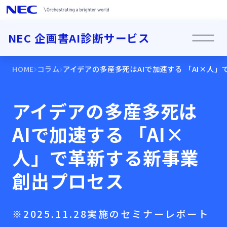
NEC 企画書AI診断サービス
HOME
コラム
アイデアの多産多死はAIで加速する 「AI×人
アイデアの多産多死は
AIで加速する 「AI×
人」で革新する新事業
創出プロセス
※2025.11.28実施のセミナーレポート