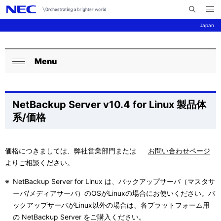
メ
サ
ニ
Japan
イ
ュ
ー
ト
を
サ
ナ
内
開
く
Menu
検
ビ
イ
ロ
閉
索
ゲ
ト
ー
じ
ー
る
内
カ
NetBackup Server v10.4 for Linux 製品体
シ
系/価格
の
ル
ョ
現
ナ
ン
価格につきましては、弊社営業部門または
お問い合わせページ
在
ビ
よりご相談ください。
位
ゲ
※
NetBackup Server for Linux は、バックアップサーバ（マスタサ
置
ー
ーバ/メディアサーバ）のOSがLinuxの場合にお使いください。バ
ックアップサーバがLinux以外の場合は、各プラットフォーム用
を
シ
の NetBackup Server をご購入ください。