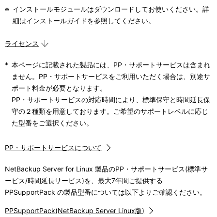
表
ョ
※
インストールモジュールはダウンロードしてお使いください。詳
細はインストールガイドを参照してください。
示
ン
し
ライセンス
て
*
本ページに記載された製品には、PP・サポートサービスは含まれ
ません。PP・サポートサービスをご利用いただく場合は、別途サ
い
ポート料金が必要となります。
ま
PP・サポートサービスの対応時間により、標準保守と時間延長保
守の２種類を用意しております。ご希望のサポートレベルに応じ
す
た型番をご選択ください。
。
PP・サポートサービスについて
NetBackup Server for Linux 製品のPP・サポートサービス(標準サ
ービス/時間延長サービス)を、最大7年間ご提供する
PPSupportPack の製品型番については以下よりご確認ください。
PPSupportPack(NetBackup Server Linux版)