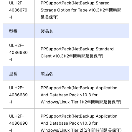
ULH2F-
PPSupportPack(NetBackup Shared
4086679
Storage Option for Tape v10.3)(2年間時間
-I
延長保守)
型番
製品名
ULH2F-
PPSupportPack(NetBackup Standard
4086680
Client v10.3)(2年間時間延長保守)
-I
型番
製品名
ULH2F-
PPSupportPack(NetBackup Application
4086689
And Database Pack v10.3 for
-I
Windows/Linux Tier 1)(2年間時間延長保守)
ULH2F-
PPSupportPack(NetBackup Application
4086690
And Database Pack v10.3 for
-I
Windows/Linux Tier 2)(2年間時間延長保守)