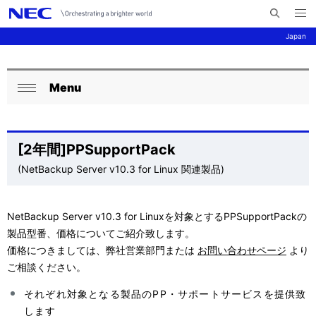
メ
サ
ニ
Japan
イ
ュ
ー
ト
を
サ
ナ
内
開
く
Menu
検
ビ
イ
ロ
閉
索
ゲ
ト
ー
じ
ー
る
内
カ
[2年間]PPSupportPack
シ
の
(NetBackup Server v10.3 for Linux 関連製品)
ル
ョ
現
ナ
ン
NetBackup Server v10.3 for Linuxを対象とするPPSupportPackの
在
ビ
製品型番、価格についてご紹介致します。
位
ゲ
価格につきましては、弊社営業部門または
お問い合わせページ
より
ご相談ください。
置
ー
それぞれ対象となる製品のPP・サポートサービスを提供致
を
シ
します