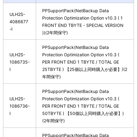
PPSupportPack(NetBackup Data
ULH2S-
Protection Optimization Option v10.3 ( 1
4086677
FRONT END TBYTE - SPECIAL VERSION
-I
))(2年間保守)
PPSupportPack(NetBackup Data
ULH2S-
Protection Optimization Option v10.3 (
1086735-
PER FRONT END 1 TBYTE / TOTAL GE
I
25TBYTE ) 【25個以上同時購入が必要】)(2
年間保守)
PPSupportPack(NetBackup Data
ULH2S-
Protection Optimization Option v10.3 (
1086736-
PER FRONT END 1 TBYTE / TOTAL GE
I
50TBYTE ) 【50個以上同時購入が必要】)
(2年間保守)
PPSupportPack(NetBackup Data