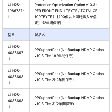
ULH2S-
Protection Optimization Option v10.3 (
1086737-
PER FRONT END 1 TBYTE / TOTAL GE
I
100TBYTE ) 【100個以上同時購入が必
要】)(2年間保守)
型番
製品名
ULH2S-
PPSupportPack(NetBackup NDMP Option
4086697
v10.3 Tier 1)(2年間保守)
-I
ULH2S-
PPSupportPack(NetBackup NDMP Option
4086698
v10.3 Tier 2)(2年間保守)
-I
ULH2S-
PPSupportPack(NetBackup NDMP Option
4086698
v10.3 Tier 3)(2年間保守)
-I