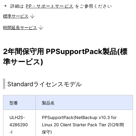
表
ョ
詳細は
PP・サポートサービス
をご参照ください
示
ン
標準サービス
し
時間延長サービス
て
い
2年間保守用 PPSupportPack製品(標
ま
準サービス)
す
。
Standardライセンスモデル
型番
製品名
ULH2S-
PPSupportPack(NetBackup v10.3 for
4286290
Linux 20 Client Starter Pack Tier 2)(2年間
-I
保守)