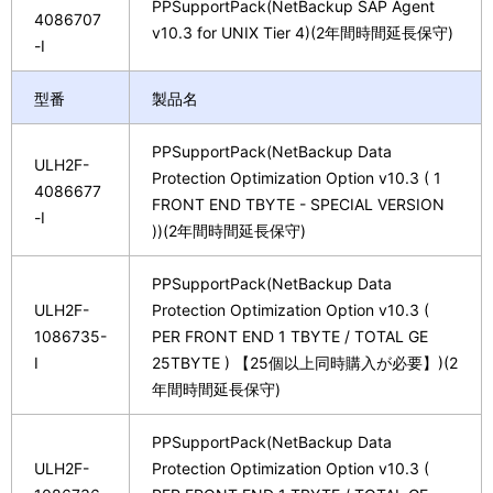
PPSupportPack(NetBackup SAP Agent
4086707
v10.3 for UNIX Tier 4)(2年間時間延長保守)
-I
型番
製品名
PPSupportPack(NetBackup Data
ULH2F-
Protection Optimization Option v10.3 ( 1
4086677
FRONT END TBYTE - SPECIAL VERSION
-I
))(2年間時間延長保守)
PPSupportPack(NetBackup Data
ULH2F-
Protection Optimization Option v10.3 (
1086735-
PER FRONT END 1 TBYTE / TOTAL GE
I
25TBYTE ) 【25個以上同時購入が必要】)(2
年間時間延長保守)
PPSupportPack(NetBackup Data
ULH2F-
Protection Optimization Option v10.3 (