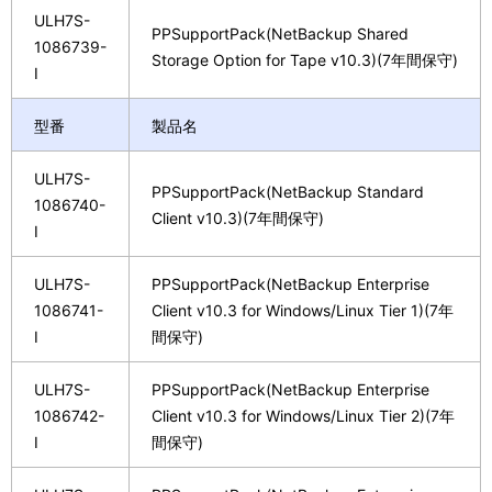
ULH7S-
PPSupportPack(NetBackup Shared
1086739-
Storage Option for Tape v10.3)(7年間保守)
I
型番
製品名
ULH7S-
PPSupportPack(NetBackup Standard
1086740-
Client v10.3)(7年間保守)
I
ULH7S-
PPSupportPack(NetBackup Enterprise
1086741-
Client v10.3 for Windows/Linux Tier 1)(7年
I
間保守)
ULH7S-
PPSupportPack(NetBackup Enterprise
1086742-
Client v10.3 for Windows/Linux Tier 2)(7年
I
間保守)