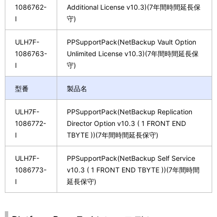
1086762-
Additional License v10.3)(7年間時間延長保
I
守)
ULH7F-
PPSupportPack(NetBackup Vault Option
1086763-
Unlimited License v10.3)(7年間時間延長保
I
守)
型番
製品名
ULH7F-
PPSupportPack(NetBackup Replication
1086772-
Director Option v10.3 ( 1 FRONT END
I
TBYTE ))(7年間時間延長保守)
ULH7F-
PPSupportPack(NetBackup Self Service
1086773-
v10.3 ( 1 FRONT END TBYTE ))(7年間時間
I
延長保守)