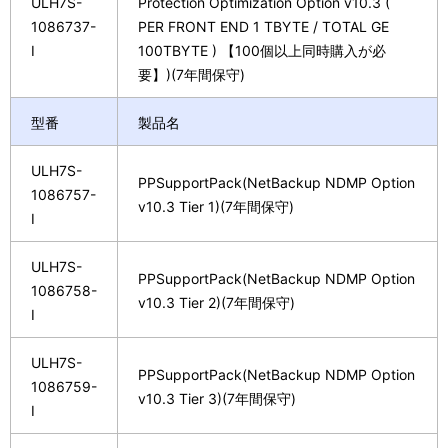
ULH7S-
Protection Optimization Option v10.3 (
1086737-
PER FRONT END 1 TBYTE / TOTAL GE
I
100TBYTE ) 【100個以上同時購入が必
要】)(7年間保守)
型番
製品名
ULH7S-
PPSupportPack(NetBackup NDMP Option
1086757-
v10.3 Tier 1)(7年間保守)
I
ULH7S-
PPSupportPack(NetBackup NDMP Option
1086758-
v10.3 Tier 2)(7年間保守)
I
ULH7S-
PPSupportPack(NetBackup NDMP Option
1086759-
v10.3 Tier 3)(7年間保守)
I