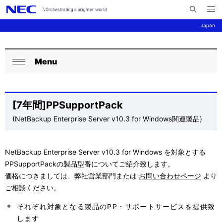
メ
サ
ニ
Japan
イ
ュ
ー
ト
を
サ
ナ
内
開
く
Menu
検
ビ
イ
ロ
閉
索
ゲ
ト
ー
じ
ー
る
内
カ
[7年間]PPSupportPack
シ
の
(NetBackup Enterprise Server v10.3 for Windows関連製品)
ル
ョ
現
ナ
ン
NetBackup Enterprise Server v10.3 for Windows を対象とする
在
ビ
PPSupportPackの製品型番についてご紹介致します。
位
ゲ
価格につきましては、弊社営業部門または
お問い合わせページ
より
ご相談ください。
置
ー
それぞれ対象となる製品のPP・サポートサービスを提供致
を
シ
します