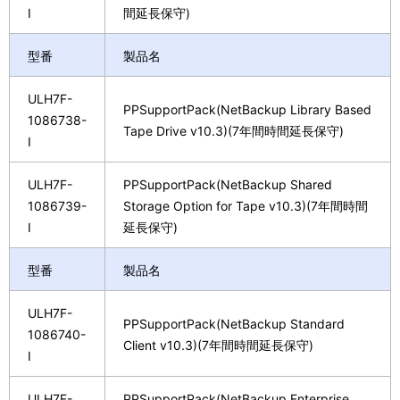
I
間延長保守)
型番
製品名
ULH7F-
PPSupportPack(NetBackup Library Based
1086738-
Tape Drive v10.3)(7年間時間延長保守)
I
ULH7F-
PPSupportPack(NetBackup Shared
1086739-
Storage Option for Tape v10.3)(7年間時間
I
延長保守)
型番
製品名
ULH7F-
PPSupportPack(NetBackup Standard
1086740-
Client v10.3)(7年間時間延長保守)
I
ULH7F-
PPSupportPack(NetBackup Enterprise