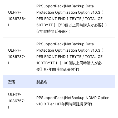
PPSupportPack(NetBackup Data
ULH7F-
Protection Optimization Option v10.3 (
1086736-
PER FRONT END 1 TBYTE / TOTAL GE
I
50TBYTE ) 【50個以上同時購入が必要】)
(7年間時間延長保守)
PPSupportPack(NetBackup Data
ULH7F-
Protection Optimization Option v10.3 (
1086737-
PER FRONT END 1 TBYTE / TOTAL GE
I
100TBYTE ) 【100個以上同時購入が必
要】)(7年間時間延長保守)
型番
製品名
ULH7F-
PPSupportPack(NetBackup NDMP Option
1086757-
v10.3 Tier 1)(7年間時間延長保守)
I