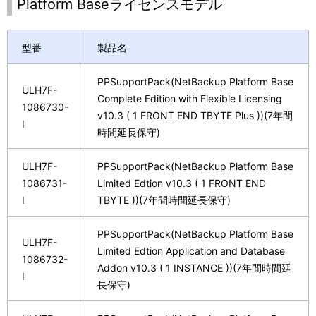
Platform Baseライセンスモデル
型番
製品名
PPSupportPack(NetBackup Platform Base
ULH7F-
Complete Edition with Flexible Licensing
1086730-
v10.3 ( 1 FRONT END TBYTE Plus ))(7年間
I
時間延長保守)
ULH7F-
PPSupportPack(NetBackup Platform Base
1086731-
Limited Edtion v10.3 ( 1 FRONT END
I
TBYTE ))(7年間時間延長保守)
PPSupportPack(NetBackup Platform Base
ULH7F-
Limited Edtion Application and Database
1086732-
Addon v10.3 ( 1 INSTANCE ))(7年間時間延
I
長保守)