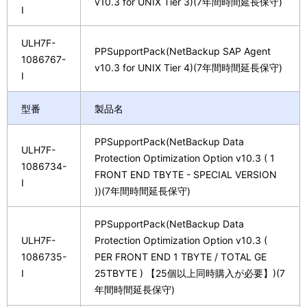
v10.3 for UNIX Tier 3)(7年間時間延長保守)
I
ULH7F-
PPSupportPack(NetBackup SAP Agent
1086767-
v10.3 for UNIX Tier 4)(7年間時間延長保守)
I
型番
製品名
PPSupportPack(NetBackup Data
ULH7F-
Protection Optimization Option v10.3 ( 1
1086734-
FRONT END TBYTE - SPECIAL VERSION
I
))(7年間時間延長保守)
PPSupportPack(NetBackup Data
ULH7F-
Protection Optimization Option v10.3 (
1086735-
PER FRONT END 1 TBYTE / TOTAL GE
I
25TBYTE ) 【25個以上同時購入が必要】)(7
年間時間延長保守)