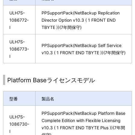
ULH7S-
PPSupportPack(NetBackup Replication
1086772-
Director Option v10.3 ( 1 FRONT END
I
TBYTE ))(7年間保守)
ULH7S-
PPSupportPack(NetBackup Self Service
1086773-
v10.3 ( 1 FRONT END TBYTE ))(7年間保守)
I
Platform Baseライセンスモデル
型番
製品名
PPSupportPack(NetBackup Platform Base
ULH7S-
Complete Edition with Flexible Licensing
1086730-
v10.3 ( 1 FRONT END TBYTE Plus ))(7年間
I
保守)