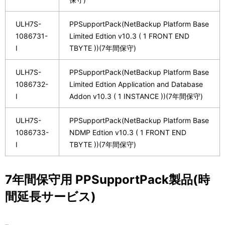
ULH7S-
PPSupportPack(NetBackup Platform Base
1086731-
Limited Edtion v10.3 ( 1 FRONT END
I
TBYTE ))(7年間保守)
ULH7S-
PPSupportPack(NetBackup Platform Base
1086732-
Limited Edtion Application and Database
I
Addon v10.3 ( 1 INSTANCE ))(7年間保守)
ULH7S-
PPSupportPack(NetBackup Platform Base
1086733-
NDMP Edtion v10.3 ( 1 FRONT END
I
TBYTE ))(7年間保守)
7年間保守用 PPSupportPack製品(時
間延長サービス)