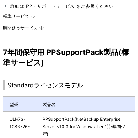
表
ョ
詳細は
PP・サポートサービス
をご参照ください
示
ン
標準サービス
し
時間延長サービス
て
い
7年間保守用 PPSupportPack製品(標
ま
準サービス)
す
。
Standardライセンスモデル
型番
製品名
ULH7S-
PPSupportPack(NetBackup Enterprise
1086726-
Server v10.3 for Windows Tier 1)(7年間保
I
守)