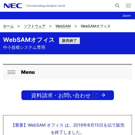
メ
サ
ニ
Japan
イ
ュ
ー
ト
を
ホーム
ソフトウェア
WebSAM
WebSAMオフィス
サ
ナ
内
開
く
検
ビ
イ
WebSAMオフィス
販売終了
索
ゲ
中小規模システム専用
ト
ー
内
シ
の
Menu
ロ
ョ
閉
現
ン
ー
じ
在
る
資料請求・お問い合わせ
カ
位
ル
置
ナ
【重要】WebSAM オフィス は、2019年8月15日を以て販売
を
ビ
を終了しました。