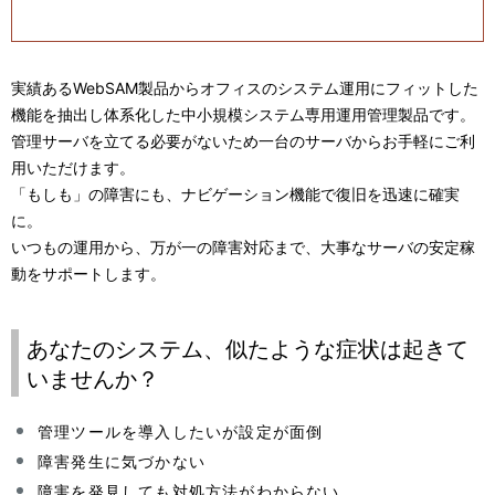
表
ゲ
示
ー
実績あるWebSAM製品からオフィスのシステム運用にフィットした
し
シ
機能を抽出し体系化した中小規模システム専用運用管理製品です。
て
管理サーバを立てる必要がないため一台のサーバからお手軽にご利
ョ
用いただけます。
い
ン
「もしも」の障害にも、ナビゲーション機能で復旧を迅速に確実
ま
に。
いつもの運用から、万が一の障害対応まで、大事なサーバの安定稼
す
動をサポートします。
。
あなたのシステム、似たような症状は起きて
いませんか？
管理ツールを導入したいが設定が面倒
障害発生に気づかない
障害を発見しても対処方法がわからない