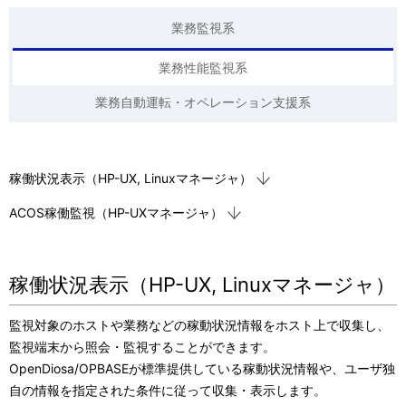
表
ビ
業務監視系
示
ゲ
業務性能監視系
し
ー
業務自動運転・オペレーション支援系
て
シ
い
ョ
ま
稼働状況表示（HP-UX, Linuxマネージャ）
ン
す
ACOS稼働監視（HP-UXマネージャ）
。
稼働状況表示（HP-UX, Linuxマネージャ）
監視対象のホストや業務などの稼動状況情報をホスト上で収集し、
監視端末から照会・監視することができます。
OpenDiosa/OPBASEが標準提供している稼動状況情報や、ユーザ独
自の情報を指定された条件に従って収集・表示します。