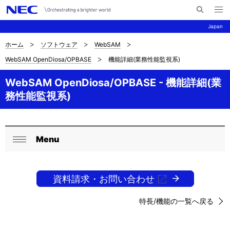
メ
サ
ニ
Japan
イ
ュ
ー
ト
を
ホーム
ソフトウェア
WebSAM
サ
ナ
内
開
WebSAM OpenDiosa/OPBASE
機能詳細(業務性能監視系)
く
検
ビ
イ
索
ゲ
WebSAM OpenDiosa/OPBASE - 機能詳細(業
ト
務性能監視系)
ー
内
シ
の
ョ
Menu
現
ロ
ン
閉
在
ー
じ
る
資料請求・お問い合わせ
位
カ
置
ル
特長/機能の一覧へ戻る
を
ナ