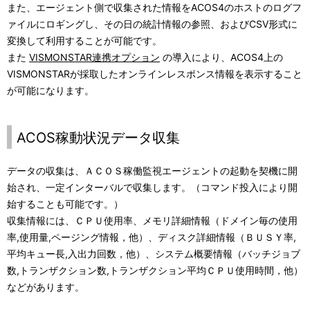
また、エージェント側で収集された情報をACOS4のホストのログフ
ァイルにロギングし、その日の統計情報の参照、およびCSV形式に
変換して利用することが可能です。
また
VISMONSTAR連携オプション
の導入により、ACOS4上の
VISMONSTARが採取したオンラインレスポンス情報を表示すること
が可能になります。
ACOS稼動状況データ収集
データの収集は、ＡＣＯＳ稼働監視エージェントの起動を契機に開
始され、一定インターバルで収集します。（コマンド投入により開
始することも可能です。）
収集情報には、ＣＰＵ使用率、メモリ詳細情報（ドメイン毎の使用
率,使用量,ページング情報，他）、ディスク詳細情報（ＢＵＳＹ率,
平均キュー長,入出力回数，他）、システム概要情報（バッチジョブ
数,トランザクション数,トランザクション平均ＣＰＵ使用時間，他）
などがあります。