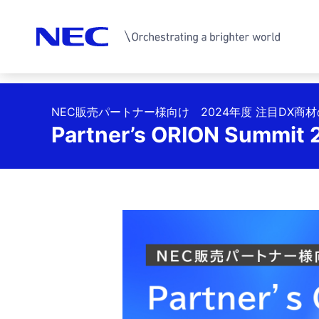
サ
NEC販売パートナー様向け 2024年度 注目DX商
イ
Partner’s ORION Su
ト
内
の
現
在
位
置