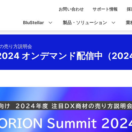
お問い合わせ
サポート情報
採
ナ
ビ
BluStellar
製品・ソリューション
業
ゲ
ー
材の売り方説明会
シ
mmit 2024 オンデマンド配信中（20
ョ
ン