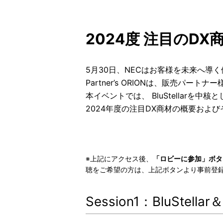
2024度 注目のD
5月30日、NECはお客様を未来へ導く価
Partner’s ORIONは、販売パ
本イベントでは、 BluStellarを
2024年度の注目DX商材の概要およ
※上記にアクセス後、
「ロビーに参加」ボタ
聴をご希望の方は、上記ボタンより事前登
Session1：BluStel