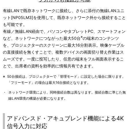
有線LANで既存ネットワークに接続し、さらに添付の無線LANユニ
ット[NP05LM3]を使用して、既存ネットワーク外から接続すること
も可能です。
有線／無線LAN経由で、パソコンやタブレットPC、スマートフォン
※
など、ネットワークにつながった最大50台
の端末のコンテンツ
を、プロジェクターのスクリーンに最大16分割表示。映像ケーブル
の直接接続を無くすことで、複数デバイスの画面切り替え作業はス
ムーズです。一度に投写したり、任意の端末をフル画面表示するこ
とで、出席者の資料を効率的に情報共有できます。
※
50台接続は、プロジェクターで「管理モード」に設定した場合に限ります。
「フリーモード」の場合は最大16台接続となります。
・
ネットワーク環境により、同時接続台数は異なります。接続台数に準じた無
線LAN環境の構築が必要になります。
アドバンスド・アキュブレンド機能による4K
信号入力に対応