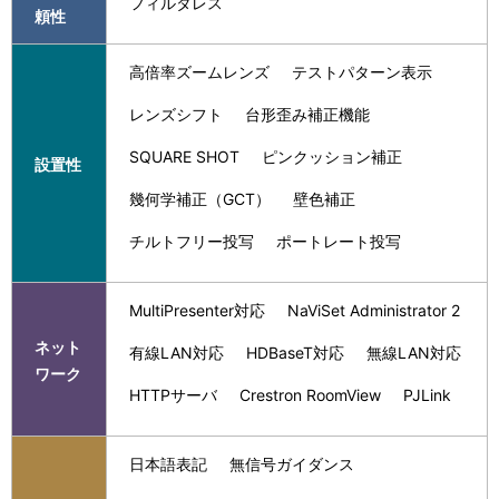
フィルタレス
頼性
高倍率ズームレンズ
テストパターン表示
レンズシフト
台形歪み補正機能
SQUARE SHOT
ピンクッション補正
設置性
幾何学補正（GCT）
壁色補正
チルトフリー投写
ポートレート投写
MultiPresenter対応
NaViSet Administrator 2
ネット
有線LAN対応
HDBaseT対応
無線LAN対応
ワーク
HTTPサーバ
Crestron RoomView
PJLink
日本語表記
無信号ガイダンス