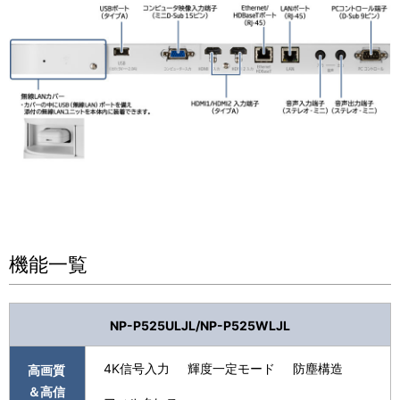
機能一覧
NP-P525ULJL/NP-P525WLJL
4K信号入力
輝度一定モード
防塵構造
高画質
＆高信