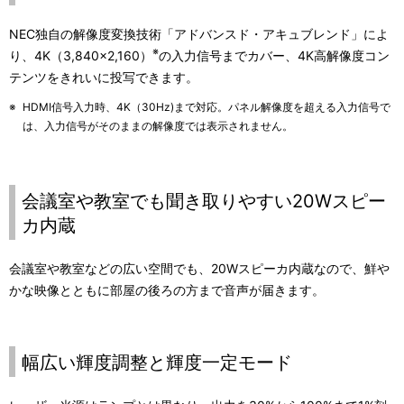
NEC独自の解像度変換技術「アドバンスド・アキュブレンド」によ
※
り、4K（3,840×2,160）
の入力信号までカバー、4K高解像度コン
テンツをきれいに投写できます。
※
HDMI信号入力時、4K（30Hz)まで対応。パネル解像度を超える入力信号で
は、入力信号がそのままの解像度では表示されません。
会議室や教室でも聞き取りやすい20Wスピー
カ内蔵
会議室や教室などの広い空間でも、20Wスピーカ内蔵なので、鮮や
かな映像とともに部屋の後ろの方まで音声が届きます。
幅広い輝度調整と輝度一定モード