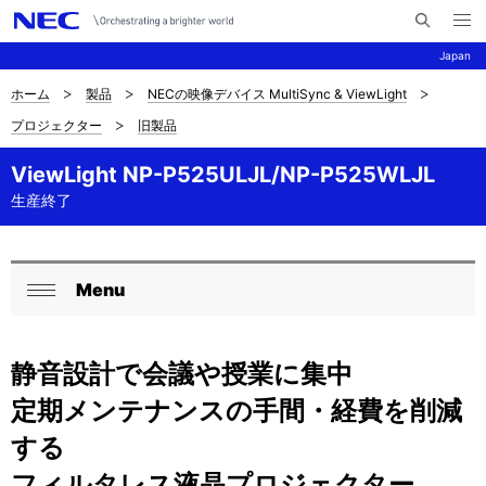
メ
サ
ニ
Japan
イ
ュ
ー
ト
を
ホーム
製品
NECの映像デバイス MultiSync & ViewLight
サ
ナ
内
開
プロジェクター
旧製品
く
検
ビ
イ
索
ゲ
ViewLight NP-P525ULJL/NP-P525WLJL
ト
生産終了
ー
内
シ
の
ョ
Menu
ロ
現
ン
閉
ー
在
じ
静音設計で会議や授業に集中
る
カ
位
定期メンテナンスの手間・経費を削減
ル
置
する
ナ
フィルタレス液晶プロジェクター