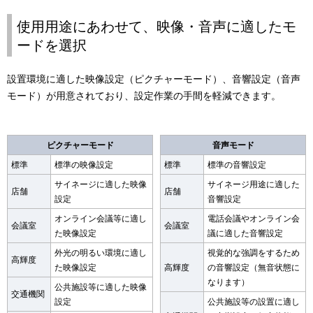
使用用途にあわせて、映像・音声に適したモ
ードを選択
設置環境に適した映像設定（ピクチャーモード）、音響設定（音声
モード）が用意されており、設定作業の手間を軽減できます。
ピクチャーモード
音声モード
標準
標準の映像設定
標準
標準の音響設定
サイネージに適した映像
サイネージ用途に適した
店舗
店舗
設定
音響設定
オンライン会議等に適し
電話会議やオンライン会
会議室
会議室
た映像設定
議に適した音響設定
外光の明るい環境に適し
視覚的な強調をするため
高輝度
た映像設定
高輝度
の音響設定（無音状態に
なります）
公共施設等に適した映像
交通機関
設定
公共施設等の設置に適し