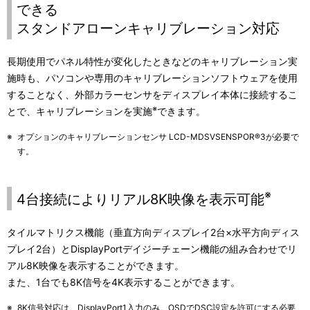
できる
スタンドアローンキャリブレーション対応
長期使用でパネル特性が変化したときなどのキャリブレーション実
施時も、パソコンや専用のキャリブレーションソフトウェアを使用
することなく、外部カラーセンサをディスプレイ本体に接続するこ
※
とで、キャリブレーションを実施
できます。
※
オプションのキャリブレーションセンサ
LCD-MDSVSENSPOR®3が必要で
す。
※
4台接続によりリアル8K映像を表示可能
タイルマトリクス機能（垂直方向ディスプレイ2台×水平方向ディス
プレイ2台）とDisplayPortデイジーチェーン機能の組み合わせでリ
アル8K映像を表示することができます。
また、1台でも8K信号を4K表示することができます。
※
8K信号対応は、DisplayPort1入力のみ。OSDでDSC設定を許可にする必要