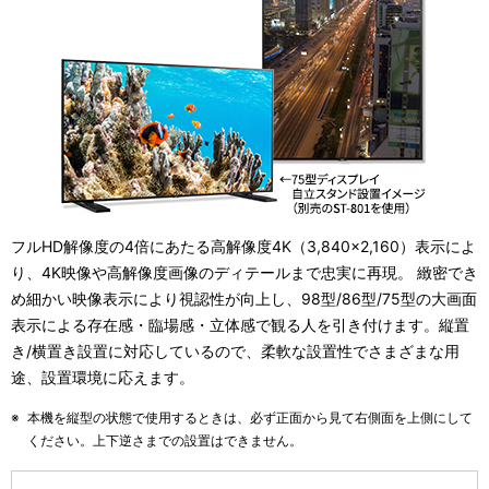
フルHD解像度の4倍にあたる高解像度4K（3,840×2,160）表示によ
り、4K映像や高解像度画像のディテールまで忠実に再現。 緻密でき
め細かい映像表示により視認性が向上し、98型/86型/75型の大画面
表示による存在感・臨場感・立体感で観る人を引き付けます。縦置
き/横置き設置に対応しているので、柔軟な設置性でさまざまな用
途、設置環境に応えます。
※
本機を縦型の状態で使用するときは、必ず正面から見て右側面を上側にして
ください。上下逆さまでの設置はできません。