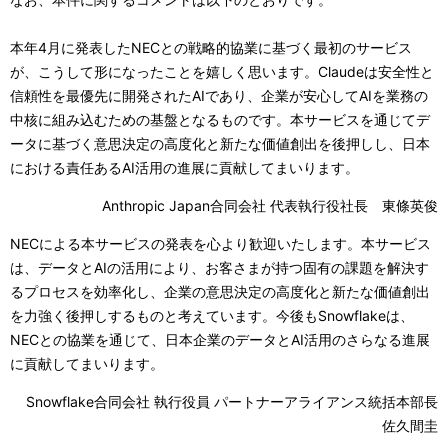
本年4月に発表したNECとの戦略的協業に基づく最初のサービス
が、こうして形になったことを嬉しく思います。Claudeは安全性と
信頼性を最優先に開発されたAIであり、企業が安心してAIを業務の
中核に組み込むための基盤となるものです。本サービスを通じてデ
ータに基づく意思決定の高度化と新たな価値創出を後押しし、日本
における責任あるAI活用の進展に貢献してまいります。
Anthropic Japan合同会社 代表執行役社長 東條英俊
NECによる本サービスの発表を心より歓迎いたします。本サービス
は、データとAIの活用により、お客さまが持つ固有の課題を解決す
るプロセスを効率化し、企業の意思決定の高度化と新たな価値創出
を力強く後押しするものと考えています。今後もSnowflakeは、
NECとの協業を通じて、日本企業のデータとAI活用のさらなる進展
に貢献してまいります。
Snowflake合同会社 執行役員 パートナーアライアンス統括本部長
佐久間圭