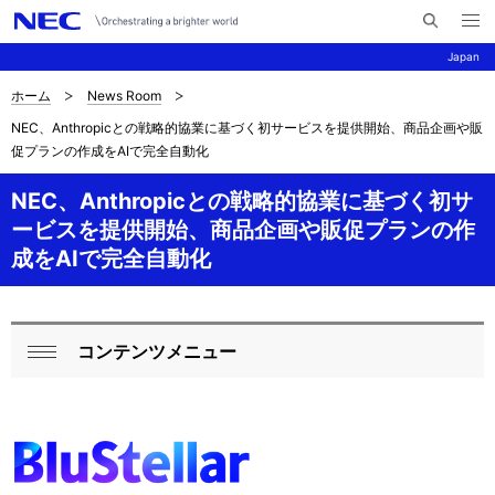
メ
サ
ニ
Japan
イ
ュ
ー
ト
を
ホーム
News Room
サ
ナ
内
開
NEC、Anthropicとの戦略的協業に基づく初サービスを提供開始、商品企画や販
く
検
ビ
イ
促プランの作成をAIで完全自動化
索
ゲ
ト
NEC、Anthropicとの戦略的協業に基づく初サ
ー
内
ービスを提供開始、商品企画や販促プランの作
シ
成をAIで完全自動化
の
ョ
現
ン
在
コンテンツメニュー
ロ
閉
位
ー
じ
置
る
カ
ル