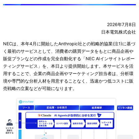
ナ
ビ
2026年7月8日
ゲ
日本電気株式会社
ー
NECは、本年4月に開始したAnthropic社との戦略的協業(注1)に基づ
く最初のサービスとして、消費者の購買データをもとに商品企画や
シ
販促プランなどの作成を完全自動化する「NEC AIインサイトレポー
ョ
ティングサービス」を、本日より提供開始します。本サービスを活
用することで、企業の商品企画やマーケティング担当者は、分析環
ン
境や専門的な分析人材を用意することなく、迅速かつ低コストに販
売戦略の立案などが可能になります。