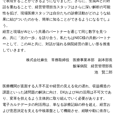
で表現することができるようになりました。さらに、生成AIとの対
話を重ねることで、経営管理担当スタッフはさらに深い解析の可能
性を拡げ、現場医療スタッフは自分たちの診療活動がどのような結
果に結びついたのかを、簡単に知ることができるようになるでしょ
う。
経営と現場がAIという共通のパートナーを通じて同じ数字を見つ
め、共に「次の一歩」を語り合う。私たちはNEC様の共創パートナ
ーとして、このAIと共に、対話が溢れる病院経営の新しい形を推進
していきます。
株式会社麻生 常務取締役 医療事業本部 副本部長
飯塚病院 経営管理部長
池 賢二郎
医療機関が直面する人手不足や経営の見える化の遅れ、収益構造の
課題といった諸問題の解決に向け、DXおよびAIの活用は不可欠であ
り、変革を担えるよう主体的に取り組んでいく必要があります。
電子カルテデータの利活用は、単なる診療記録の枠を超え、経営お
よび意思決定を支える中核基盤として機能させ、経験や勘に依存し