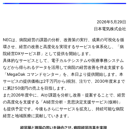
ナ
ビ
2026年5月29日
ゲ
日本電気株式会社
ー
NECは、病院経営の課題の分析、改善策の実行、成果の可視化を循
環させ、経営の改善と高度化を実現するサービスを体系化し、「病
シ
院経営DXサービス群」として提供を開始します。
ョ
具体的なサービスとして、電子カルテシステムや医療事務システム
などから得られるデータを活用して病院の経営改善を伴走支援する
ン
「MegaOak コマンドセンター」を、本日より提供開始します。本
サービスの提供価格は2千万円から(税別、注1)で、2030年度末まで
に累計50億円の売上を目指します。
また2026年度中に、AIが課題を分析し改善・提案することで、経営
の高度化を支援する「AI経営分析・意思決定支援サービス(仮称)」
も提供予定です。今後もさらにサービスを拡充し、持続可能な病院
経営と地域医療に貢献していきます。