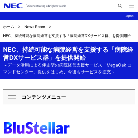
メ
サ
ニ
Japan
イ
ュ
ー
ト
を
ホーム
News Room
サ
ナ
内
開
NEC、持続可能な病院経営を支援する「病院経営DXサービス群」を提供開始
く
検
ビ
イ
索
ゲ
NEC、持続可能な病院経営を支援する「病院経
ト
営DXサービス群」を提供開始
ー
内
～データ活用による伴走型の病院経営支援サービス「MegaOak コ
シ
マンドセンター」提供をはじめ、今後もサービスを拡充～
の
ョ
現
ン
在
コンテンツメニュー
ロ
閉
位
ー
じ
置
る
カ
ル