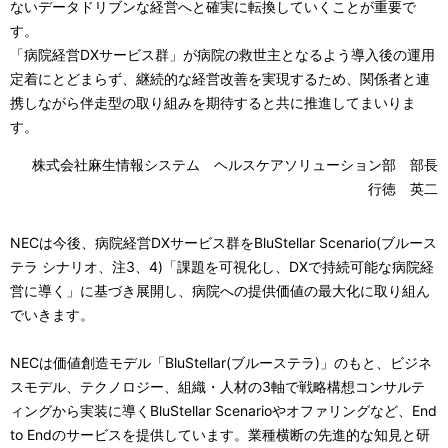
ないデータドリブンな経営へと確実に転換していくことが重要で
す。
「病院経営DXサービス群」が病院の救世主となるよう導入後の運用
定着にとどまらず、継続的な経営改善を実現するため、関係者と連
携しながら伴走型の取り組みを期待すると共に推進してまいりま
す。
株式会社麻生情報システム ヘルスケアソリューション部 部長
行徳 英二
NECは今後、病院経営DXサービス群をBluStellar Scenario(ブルース
テラ シナリオ、注3、4)「課題を可視化し、DXで持続可能な病院経
営に導く」に基づき展開し、病院への提供価値の最大化に取り組ん
でいきます。
NECは価値創造モデル「BluStellar(ブルーステラ)」のもと、ビジネ
スモデル、テクノロジー、組織・人材の3軸で戦略構想コンサルテ
ィングから実装に導くBluStellar Scenarioやオファリングなど、End
to Endのサービスを提供しています。業種横断の先進的な知見と研