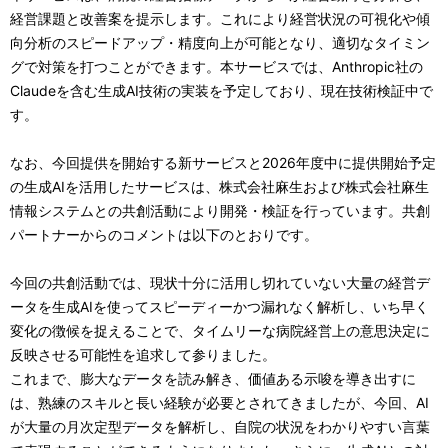
経営課題と改善案を提示します。これにより経営状況の可視化や傾
向分析のスピードアップ・精度向上が可能となり、適切なタイミン
グで対策を打つことができます。本サービスでは、Anthropic社の
Claudeを含む生成AI技術の実装を予定しており、現在技術検証中で
す。
なお、今回提供を開始する新サービスと2026年度中に提供開始予定
の生成AIを活用したサービスは、株式会社麻生および株式会社麻生
情報システムとの共創活動により開発・検証を行っています。共創
パートナーからのコメントは以下のとおりです。
今回の共創活動では、現状十分に活用し切れていない大量の経営デ
ータを生成AIを使ってスピーディーかつ漏れなく解析し、いち早く
変化の徴候を捉えることで、タイムリーな病院経営上の意思決定に
反映させる可能性を追求して参りました。
これまで、膨大なデータを読み解き、価値ある示唆を導き出すに
は、熟練のスキルと長い経験が必要とされてきましたが、今回、AI
が大量の月次定型データを解析し、自院の状況をわかりやすい言葉