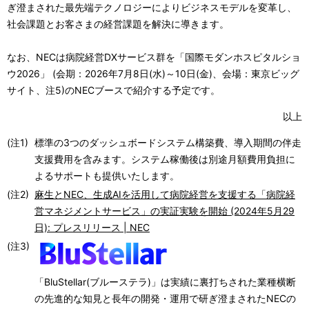
ぎ澄まされた最先端テクノロジーによりビジネスモデルを変革し、
社会課題とお客さまの経営課題を解決に導きます。
なお、NECは病院経営DXサービス群を「国際モダンホスピタルショ
ウ2026」 (会期：2026年7月8日(水)～10日(金)、会場：東京ビッグ
サイト、注5)のNECブースで紹介する予定です。
以上
(注1)
標準の3つのダッシュボードシステム構築費、導入期間の伴走
支援費用を含みます。システム稼働後は別途月額費用負担に
よるサポートも提供いたします。
(注2)
麻生とNEC、生成AIを活用して病院経営を支援する「病院経
営マネジメントサービス」の実証実験を開始 (2024年5月29
日): プレスリリース | NEC
(注3)
「BluStellar(ブルーステラ)」は実績に裏打ちされた業種横断
の先進的な知見と長年の開発・運用で研ぎ澄まされたNECの