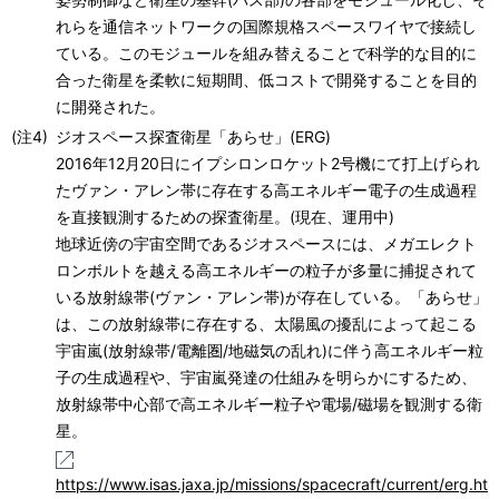
れらを通信ネットワークの国際規格スペースワイヤで接続し
ている。このモジュールを組み替えることで科学的な目的に
合った衛星を柔軟に短期間、低コストで開発することを目的
に開発された。
(注4)
ジオスペース探査衛星「あらせ」(ERG)
2016年12月20日にイプシロンロケット2号機にて打上げられ
たヴァン・アレン帯に存在する高エネルギー電子の生成過程
を直接観測するための探査衛星。(現在、運用中)
地球近傍の宇宙空間であるジオスペースには、メガエレクト
ロンボルトを越える高エネルギーの粒子が多量に捕捉されて
いる放射線帯(ヴァン・アレン帯)が存在している。「あらせ」
は、この放射線帯に存在する、太陽風の擾乱によって起こる
宇宙嵐(放射線帯/電離圏/地磁気の乱れ)に伴う高エネルギー粒
子の生成過程や、宇宙嵐発達の仕組みを明らかにするため、
放射線帯中心部で高エネルギー粒子や電場/磁場を観測する衛
星。
https://www.isas.jaxa.jp/missions/spacecraft/current/erg.ht