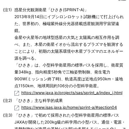
(注1)
惑星分光観測衛星「ひさき(SPRINT-A)」
2013年9月14日にイプシロンロケット試験機にて打上げられ
た、世界初の、極端紫外線分光器搭載惑星観測用宇宙望遠
鏡。
金星や火星等の地球型惑星の大気と太陽風の相互作用を調
べ、また、木星の衛星イオから流出するプラズマを観測する
ことにより、初期の太陽系環境や木星プラズマのエネルギー
源を調べる。
「ひさき」は、小型科学衛星用の標準バスを採用し、衛星質
量348kg、指向精度5秒角で三軸姿勢制御、発生電力
900W(ミッション終了時)、軌道高度は近地点950km・遠地
点1150km、地球周回約106分の小型科学衛星。
https://www.jaxa.jp/projects/sas/sprint_a/index_j.html
(注2)
「ひさき」主な科学的成果
https://www.isas.jaxa.jp/home/sprint-a/#section04
(注3)
「ひさき」で初めて採用された小型科学衛星用の標準バス
JAXAが開発した200kg級の科学用の小型バス。通信・電源・
姿勢制御など衛星の基幹(バス部)の各部をモジュール化し、そ