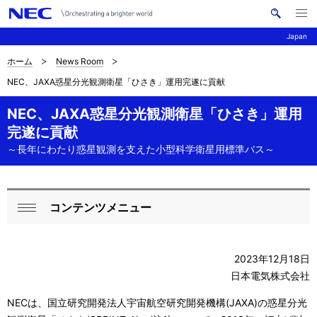
メ
サ
ニ
Japan
イ
ュ
ー
ト
を
ホーム
News Room
サ
ナ
内
開
NEC、JAXA惑星分光観測衛星「ひさき」運用完遂に貢献
く
検
ビ
イ
索
ゲ
NEC、JAXA惑星分光観測衛星「ひさき」運用
ト
完遂に貢献
ー
内
～長年にわたり惑星観測を支えた小型科学衛星用標準バス～
シ
の
ョ
現
ン
コンテンツメニュー
ロ
在
閉
ー
じ
位
2023年12月18日
る
カ
置
日本電気株式会社
ル
NECは、国立研究開発法人宇宙航空研究開発機構(JAXA)の惑星分光