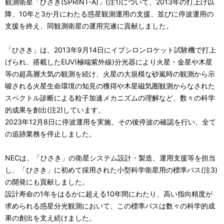
ナ
観測衛星「ひさき(SPRINT-A)」(注1)について、2013年の打上げ以
降、10年と3か月にわたる惑星観測運用の支援、並びに停波運用の
ビ
支援を終え、同観測衛星の運用完遂に貢献しました。
ゲ
「ひさき」は、2013年9月14日にイプシロンロケット試験機で打上
ー
げられ、搭載したEUV(極端紫外線)分光器により火星・金星や木星
シ
等の超高層大気の観測を続け、火星の大規模な砂嵐時の観測から示
唆される火星生命環境の知見の獲得や木星磁気圏観測からなされた
ョ
スペクトル診断による粒子加速メカニズムの理解など、数々の科学
的成果を創出(注2)しています。
ン
2023年12月8日に停波運用を実施、その後停波の確認を行い、全て
の追跡業務を停止しました。
NECは、「ひさき」の衛星システム設計・製造、運用支援等を担当
し、「ひさき」に初めて採用された小型科学衛星用の標準バス(注3)
の開発にも貢献しました。
設計寿命の1年をはるかに超える10年間にわたり、高い指向精度が
求められる惑星分光観測において、この標準バスは数々の科学的成
果の創出を支え続けました。