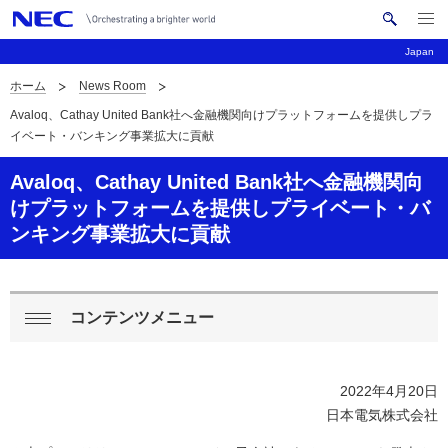
メ
サ
ニ
Japan
イ
ュ
ー
ト
ホーム
News Room
を
サ
ナ
内
開
Avaloq、Cathay United Bank社へ金融機関向けプラットフォームを提供しプラ
く
検
ビ
イ
イベート・バンキング事業拡大に貢献
索
ゲ
ト
Avaloq、Cathay United Bank社へ金融機関向
ー
内
けプラットフォームを提供しプライベート・バ
シ
ンキング事業拡大に貢献
の
ョ
現
ン
在
コンテンツメニュー
ロ
閉
位
ー
じ
置
2022年4月20日
る
カ
日本電気株式会社
ル