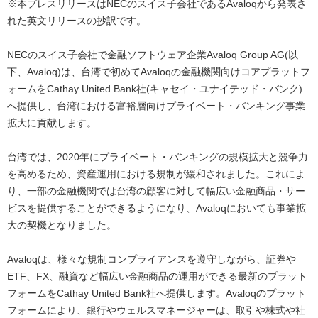
※本プレスリリースはNECのスイス子会社であるAvaloqから発表さ
ナ
れた英文リリースの抄訳です。
ビ
NECのスイス子会社で金融ソフトウェア企業Avaloq Group AG(以
ゲ
下、Avaloq)は、台湾で初めてAvaloqの金融機関向けコアプラットフ
ォームをCathay United Bank社(キャセイ・ユナイテッド・バンク)
ー
へ提供し、台湾における富裕層向けプライベート・バンキング事業
シ
拡大に貢献します。
ョ
台湾では、2020年にプライベート・バンキングの規模拡大と競争力
を高めるため、資産運用における規制が緩和されました。これによ
ン
り、一部の金融機関では台湾の顧客に対して幅広い金融商品・サー
ビスを提供することができるようになり、Avaloqにおいても事業拡
大の契機となりました。
Avaloqは、様々な規制コンプライアンスを遵守しながら、証券や
ETF、FX、融資など幅広い金融商品の運用ができる最新のプラット
フォームをCathay United Bank社へ提供します。Avaloqのプラット
フォームにより、銀行やウェルスマネージャーは、取引や株式や社