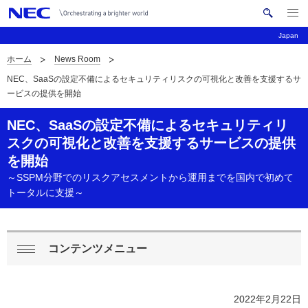
メ
サ
ニ
Japan
イ
ュ
ー
ト
ホーム
News Room
を
サ
ナ
内
開
NEC、SaaSの設定不備によるセキュリティリスクの可視化と改善を支援するサ
く
検
ビ
イ
ービスの提供を開始
索
ゲ
ト
NEC、SaaSの設定不備によるセキュリティリ
ー
内
スクの可視化と改善を支援するサービスの提供
シ
を開始
の
ョ
～SSPM分野でのリスクアセスメントから運用までを国内で初めて
現
ン
トータルに支援～
在
位
コンテンツメニュー
ロ
閉
置
ー
じ
2022年2月22日
る
カ