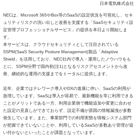
日本電気株式会社
ル
NECは、Microsoft 365やBox等のSaaSの設定状況を可視化し、セキ
ナ
ュリティリスクの洗い出しと改善を支援する「SaaSセキュリティ設
定管理プロフェッショナルサービス」の提供を本日より開始しま
ビ
す。
ゲ
本サービスは、クラウドセキュリティとして注目されている
SSPM(SaaS Security Posture Management)製品「Adaptive
ー
Shield」を活用しており、NEC社内で導入・運用したノウハウをも
シ
とに、SSPM分野で国内初(注1)となるリスクアセスメントから改
善、継続的な運用の支援までをトータルに提供します。
ョ
近年、企業ではテレワーク導入やDXの進展に伴い、SaaSの利用が
ン
急増しています。SaaSは導入が容易で、最新機能を常に利用できる
ことがメリットである一方、利用企業側で機能追加や変更に合わせ
た設定の見直しができておらず、設定不備が原因の情報漏洩が多数
発生しています。また、事業部門での利用実態を情報システム部門
が把握できていないことや、利用しているSaaSが多数あり管理が追
い付かないといったことが課題となっています。