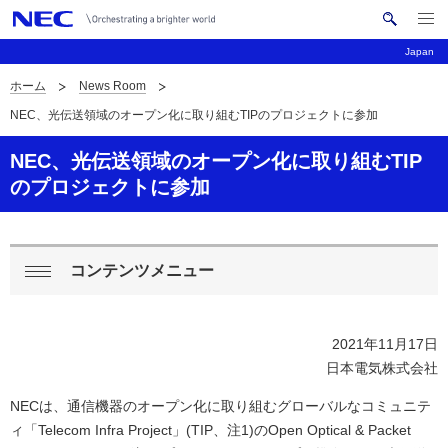
メ
サ
ニ
Japan
イ
ュ
ー
ト
ホーム
News Room
を
サ
ナ
内
開
NEC、光伝送領域のオープン化に取り組むTIPのプロジェクトに参加
く
検
ビ
イ
索
ゲ
NEC、光伝送領域のオープン化に取り組むTIP
ト
のプロジェクトに参加
ー
内
シ
の
ョ
コンテンツメニュー
現
ロ
ン
閉
在
ー
じ
2021年11月17日
る
位
カ
日本電気株式会社
置
ル
NECは、通信機器のオープン化に取り組むグローバルなコミュニテ
ナ
ィ「Telecom Infra Project」(TIP、注1)のOpen Optical & Packet