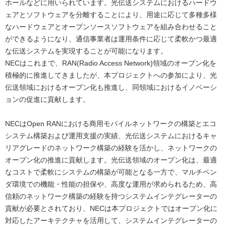
ホールなどに用いられています。光伝送システムにおけるハードウ
ェアとソフトウェアを分離することにより、用途に応じて多種多様
なハードウェアとオープンソースソフトウェアを組み合わせること
ができるようになり、通信事業者は運用条件に応じて柔軟かつ最適
な伝送システムを実現することが可能になります。
NECはこれまで、RAN(Radio Access Network)領域のオープン化を
積極的に推進してきましたが、本プロジェクトへの参加により、光
伝送領域におけるオープン化も推進し、同領域におけるイノベーシ
ョンの促進に貢献します。
NECはOpen RANにおける商用モバイルネットワークの構築とエコ
システム構築および運用支援の実績、光伝送システムにおけるキャ
リアグレードのネットワーク構築の経験を活かし、ネットワークの
オープン化の推進に貢献します。光伝送領域のオープン化は、最適
なコストで柔軟にシステムの構築が可能となる一方で、マルチベン
ダ環境での機能・性能の担保や、高度な運用が求められるため、高
信頼のネットワーク構築の経験を持つシステムインテグレーターの
貢献が必要とされており、NECは本プロジェクトではオープン化に
対応したアーキテクチャを活用して、システムインテグレーターの