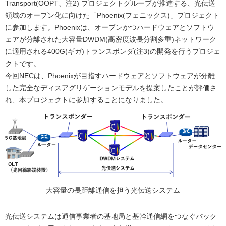
Transport(OOPT、注2) プロジェクトグループが推進する、光伝送
ビ
領域のオープン化に向けた「Phoenix(フェニックス)」プロジェクト
ゲ
に参加します。Phoenixは、オープンかつハードウェアとソフトウ
ェアが分離された大容量DWDM(高密度波長分割多重)ネットワーク
ー
に適用される400G(ギガ)トランスポンダ(注3)の開発を行うプロジェ
シ
クトです。
今回NECは、Phoenixが目指すハードウェアとソフトウェアが分離
ョ
した完全なディスアグリゲーションモデルを提案したことが評価さ
れ、本プロジェクトに参加することになりました。
ン
大容量の長距離通信を担う光伝送システム
光伝送システムは通信事業者の基地局と基幹通信網をつなぐバック