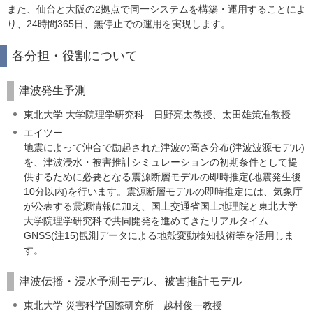
また、仙台と大阪の2拠点で同一システムを構築・運用することによ
り、24時間365日、無停止での運用を実現します。
各分担・役割について
津波発生予測
東北大学 大学院理学研究科 日野亮太教授、太田雄策准教授
エイツー
地震によって沖合で励起された津波の高さ分布(津波波源モデル)
を、津波浸水・被害推計シミュレーションの初期条件として提
供するために必要となる震源断層モデルの即時推定(地震発生後
10分以内)を行います。震源断層モデルの即時推定には、気象庁
が公表する震源情報に加え、国土交通省国土地理院と東北大学
大学院理学研究科で共同開発を進めてきたリアルタイム
GNSS(注15)観測データによる地殻変動検知技術等を活用しま
す。
津波伝播・浸水予測モデル、被害推計モデル
東北大学 災害科学国際研究所 越村俊一教授