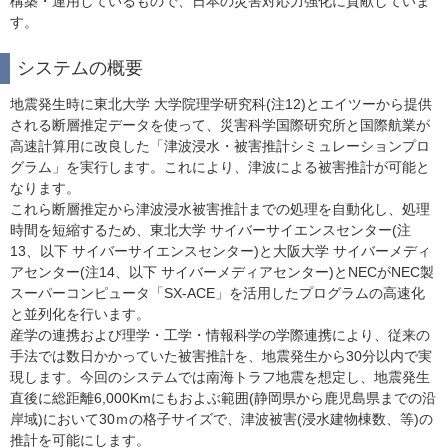
構築・運用しているもので、日本の災害対応力強化に貢献していま
す。
システムの概要
地震発生時に東北大学 大学院理学研究科(注12)とエイツーから提供
される断層推定データを使って、災害科学国際研究所と国際航業が
高速計算用に改良した「津波浸水・被害推計シミュレーションプロ
グラム」を実行します。これにより、津波による被害推計が可能と
なります。
これら断層推定から津波浸水被害推計までの処理を自動化し、処理
時間を短縮するため、東北大学 サイバーサイエンスセンター(注
13、以下 サイバーサイエンスセンター)と大阪大学 サイバーメディ
アセンター(注14、以下 サイバーメディアセンター)とNECがNEC製
スーパーコンピュータ「SX-ACE」を活用したプログラムの高速化
と並列化を行います。
産学の連携および理学・工学・情報科学の学際連携により、従来の
手法では数日かかっていた被害推計を、地震発生から30分以内で実
現します。今回のシステムでは南海トラフ地震を想定し、地震発生
直後に総距離6,000Kmにもおよぶ範囲(静岡県から鹿児島県までの沿
岸域)において30ｍの格子サイズで、津波被害(浸水建物棟数、等)の
推計を可能にします。