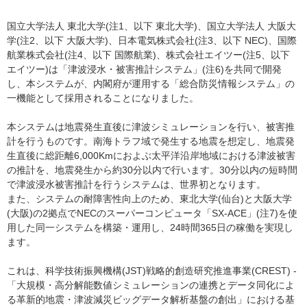
国立大学法人 東北大学(注1、以下 東北大学)、国立大学法人 大阪大
学(注2、以下 大阪大学)、日本電気株式会社(注3、以下 NEC)、国際
航業株式会社(注4、以下 国際航業)、株式会社エイツー(注5、以下
エイツー)は「津波浸水・被害推計システム」(注6)を共同で開発
し、本システムが、内閣府が運用する「総合防災情報システム」の
一機能として採用されることになりました。
本システムは地震発生直後に津波シミュレーションを行い、被害推
計を行うものです。南海トラフ域で発生する地震を想定し、地震発
生直後に総距離6,000Kmにおよぶ太平洋沿岸地域における津波被害
の推計を、地震発生から約30分以内で行います。30分以内の短時間
で津波浸水被害推計を行うシステムは、世界初となります。
また、システムの耐障害性向上のため、東北大学(仙台)と大阪大学
(大阪)の2拠点でNECのスーパーコンピュータ「SX-ACE」(注7)を使
用した同一システムを構築・運用し、24時間365日の稼働を実現し
ます。
これは、科学技術振興機構(JST)戦略的創造研究推進事業(CREST) -
「大規模・高分解能数値シミュレーションの連携とデータ同化によ
る革新的地震・津波減災ビッグデータ解析基盤の創出」における基