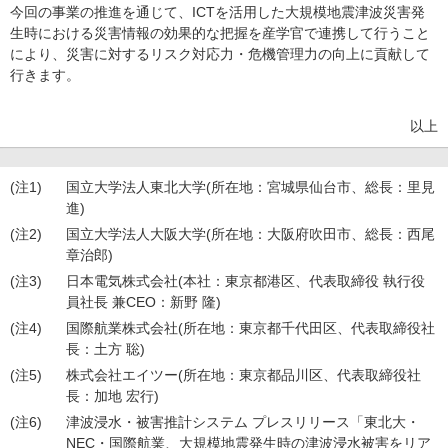
今回の事業の推進を通じて、ICTを活用した大規模地震津波災害発
生時における災害情報の効果的な把握を産学官で連携して行うこと
により、災害に対するリスク対応力・危機管理力の向上に貢献して
行きます。
以上
(注1)
国立大学法人東北大学(所在地：宮城県仙台市、総長：里見
進)
(注2)
国立大学法人大阪大学(所在地：大阪府吹田市、総長：西尾
章治郎)
(注3)
日本電気株式会社(本社：東京都港区、代表取締役 執行役
員社長 兼CEO：新野 隆)
(注4)
国際航業株式会社(所在地：東京都千代田区、代表取締役社
長：土方 聡)
(注5)
株式会社エイツー(所在地：東京都品川区、代表取締役社
長：加地 宏行)
(注6)
津波浸水・被害推計システム プレスリリース「東北大・
NEC・国際航業、大規模地震発生時の津波浸水被害をリア