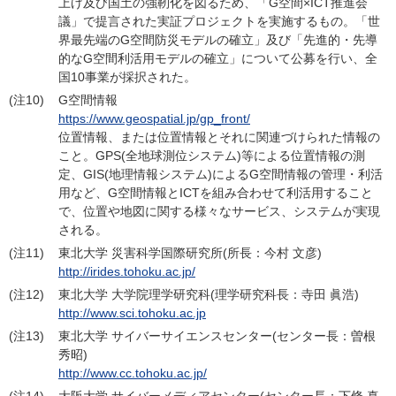
上げ及び国土の強靭化を図るため、「G空間×ICT推進会
議」で提言された実証プロジェクトを実施するもの。「世
界最先端のG空間防災モデルの確立」及び「先進的・先導
的なG空間利活用モデルの確立」について公募を行い、全
国10事業が採択された。
(注10)
G空間情報
https://www.geospatial.jp/gp_front/
位置情報、または位置情報とそれに関連づけられた情報の
こと。GPS(全地球測位システム)等による位置情報の測
定、GIS(地理情報システム)によるG空間情報の管理・利活
用など、G空間情報とICTを組み合わせて利活用すること
で、位置や地図に関する様々なサービス、システムが実現
される。
(注11)
東北大学 災害科学国際研究所(所長：今村 文彦)
http://irides.tohoku.ac.jp/
(注12)
東北大学 大学院理学研究科(理学研究科長：寺田 眞浩)
http://www.sci.tohoku.ac.jp
(注13)
東北大学 サイバーサイエンスセンター(センター長：曽根
秀昭)
http://www.cc.tohoku.ac.jp/