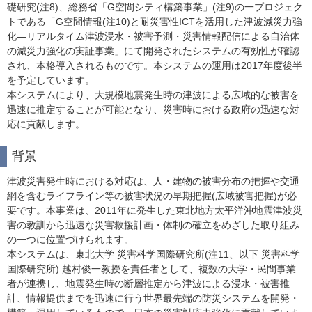
礎研究(注8)、総務省「G空間シティ構築事業」(注9)の一プロジェク
トである「G空間情報(注10)と耐災害性ICTを活用した津波減災力強
化―リアルタイム津波浸水・被害予測・災害情報配信による自治体
の減災力強化の実証事業」にて開発されたシステムの有効性が確認
され、本格導入されるものです。本システムの運用は2017年度後半
を予定しています。
本システムにより、大規模地震発生時の津波による広域的な被害を
迅速に推定することが可能となり、災害時における政府の迅速な対
応に貢献します。
背景
津波災害発生時における対応は、人・建物の被害分布の把握や交通
網を含むライフライン等の被害状況の早期把握(広域被害把握)が必
要です。本事業は、2011年に発生した東北地方太平洋沖地震津波災
害の教訓から迅速な災害救援計画・体制の確立をめざした取り組み
の一つに位置づけられます。
本システムは、東北大学 災害科学国際研究所(注11、以下 災害科学
国際研究所) 越村俊一教授を責任者として、複数の大学・民間事業
者が連携し、地震発生時の断層推定から津波による浸水・被害推
計、情報提供までを迅速に行う世界最先端の防災システムを開発・