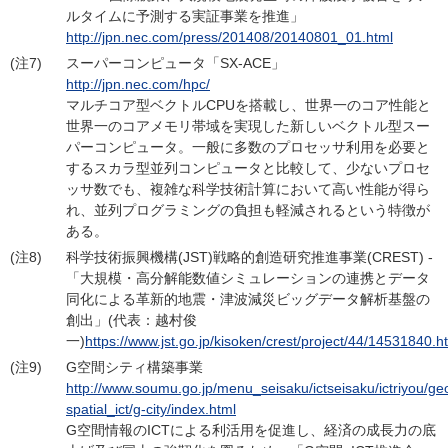
ルタイムに予測する実証事業を推進」
http://jpn.nec.com/press/201408/20140801_01.html
(注7)
スーパーコンピュータ「SX-ACE」
http://jpn.nec.com/hpc/
マルチコア型ベクトルCPUを搭載し、世界一のコア性能と
世界一のコアメモリ帯域を実現した新しいベクトル型スー
パーコンピュータ。一般に多数のプロセッサ利用を必要と
するスカラ型並列コンピュータと比較して、少ないプロセ
ッサ数でも、複雑な科学技術計算において高い性能が得ら
れ、並列プログラミングの負担も軽減されるという特徴が
ある。
(注8)
科学技術振興機構(JST)戦略的創造研究推進事業(CREST) -
「大規模・高分解能数値シミュレーションの連携とデータ
同化による革新的地震・津波減災ビッグデータ解析基盤の
創出」(代表：越村俊
一)
https://www.jst.go.jp/kisoken/crest/project/44/14531840.h
(注9)
G空間シティ構築事業
http://www.soumu.go.jp/menu_seisaku/ictseisaku/ictriyou/ge
spatial_ict/g-city/index.html
G空間情報のICTによる利活用を促進し、経済の成長力の底