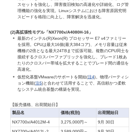
スセットを強化し、障害復旧検知の高速化や詳細化、ログ管
理機能の強化を実現。Linuxシステムにおける障害原因究明
スピードを格段に向上し、障害解決を迅速化。
(2)高拡張性モデル「NX7700x/A4080H-16」
最新のインテル(R)Xeon(R) プロセッサー E7 v4ファミリー
を採用。CPUは最大16個(最大384コア)、メモリ容量は従来
機種の2倍となる最大24TBまで拡張可能。複数のCPU同士を
接続するクロスバーファブリックを強化し、ブレード1枚あ
たりのクロスバー帯域を拡大することでブレード間の通信を
高速化。
仮想化基盤VMwareのサポートを開始(
注4
)。物理パーティシ
ョン機能(
注5
)と合わせて活用することで、高信頼かつ柔軟
なシステム統合基盤の構築を実現。
【販売価格、出荷開始日】
製品名
価格(税別)
出荷開始日
NX7700x/A4012M-4
3,275,000円～
9月 30日
NX7700x/A4012L-2
3,589,000円～
9月 30日