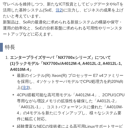
守レベルを維持しつつ、新たなICT投資としてビッグデータやIoTを
活用した基幹システム(SoE、
注2
)に注力し、ビジネスの成果を上げ
たいと考えています。
新製品は、SoRの最適化に求められる新規システムの構築や保守・
運用の効率化と、SoEの分析基盤に求められる可用性やリーンスタ
ートアップなどに応えます。
特長
エンタープライズサーバ「NX7700xシリーズ」について
(1)ラックモデル「NX7700x/A4012M-4, A4012L-2, A4012L-1,
A4010M-4」
最新のインテル(R) Xeon(R) プロセッサー E7 v4ファミリー
を採用し、4ソケットサーバモデルでCPU処理力を約20%向
上(
注3
)。
4CPU搭載可能な高可用モデル「A4012M-4」、2CPU/1CPU
専用ながら増設メモリの拡張性を確保した「A4012L-2」
「A4012L-1」、コストパフォーマンスに優れた「A4010M-
4」の4モデルを新たにラインアップし、様々なシステム要
件に幅広く対応。
経験豊富なNECの技術者による高可用Linuxサポートサービ