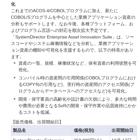
化
これまでのACOS-4/COBOLプログラムに加え、新たに
COBOL/Sプログラムを中心とした業務アプリケーション資産の
分析もサポートします。なお今後、各種プラットフォーム、お
よびプログラム言語への対応を順次拡大予定です。
「SystemDirector Enterprise Asset Innovation Suite」は、ソー
スコードやシステム稼働情報などを分析し、業務アプリケーシ
ョン資産の棚卸や可視化を支援するもので、以下の特長があり
ます。
資産の一覧、規模、稼働状況など、保有資産の利用状態を可
視化。
コンパイル時の資産間の引用関係(COBOLプログラムにおけ
るCOPY句の引用など)、実行時の資産間のアクセス関係(プ
ログラムからデータベースへのアクセスなど)を可視化。
開発・保守要員の高齢化や設計書の欠損により、多大な時間
や費用が必要となるSoRの開発・保守作業や品質維持にかか
るコストを低減。
【販売価格、出荷開始日】
製品名
価格(税別)
出荷開始日