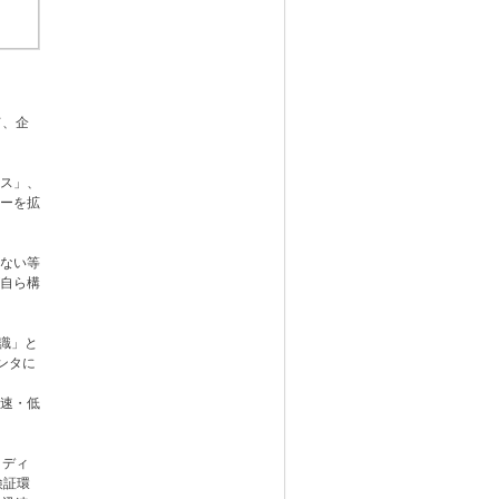
て、企
ス」、
ューを拡
ない等
が自ら構
識」と
ンタに
速・低
タディ
検証環