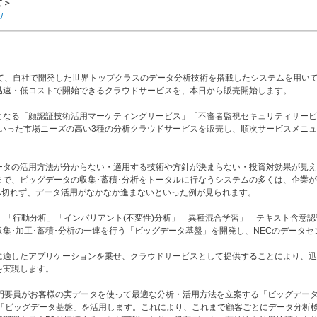
て＞
/
して、自社で開発した世界トップクラスのデータ分析技術を搭載したシステムを用い
迅速・低コストで開始できるクラウドサービスを、本日から販売開始します。
となる「顔認証技術活用マーケティングサービス」「不審者監視セキュリティサービ
いった市場ニーズの高い3種の分析クラウドサービスを販売し、順次サービスメニ
ータの活用方法が分からない・適用する技術や方針が決まらない・投資対効果が見え
まで、ビッグデータの収集･蓄積･分析をトータルに行なうシステムの多くは、企業
み切れず、データ活用がなかなか進まないといった例が見られます。
」「行動分析」「インバリアント(不変性)分析」「異種混合学習」「テキスト含意認
集･加工･蓄積･分析の一連を行う「ビッグデータ基盤」を開発し、NECのデータセ
に適したアプリケーションを乗せ、クラウドサービスとして提供することにより、迅
を実現します。
専門要員がお客様の実データを使って最適な分析・活用方法を立案する「ビッグデー
、「ビッグデータ基盤」を活用します。これにより、これまで顧客ごとにデータ分析