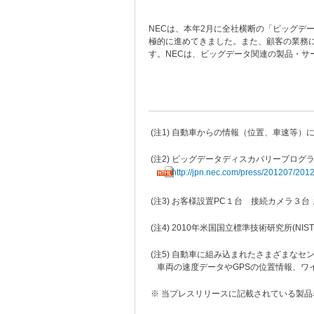
NECは、本年2月に全社横断の「ビッグデ
極的に進めてきました。また、顧客の業務に
す。NECは、ビッグデータ関連の製品・
(
注1) 自動車からの情報（位置、車速等
(
注2) ビッグデータディスカバリープログ
http://jpn.nec.com/press/201207/20
(
注3) お客様設置PC１台 接続カメラ３
(
注4) 2010年米国国立標準技術研究所(N
(
注5) 自動車に組み込まれたさまざまなセ
車両の速度データやGPSの位置情報、ワイパーの
※ 当プレスリリースに記載されている製