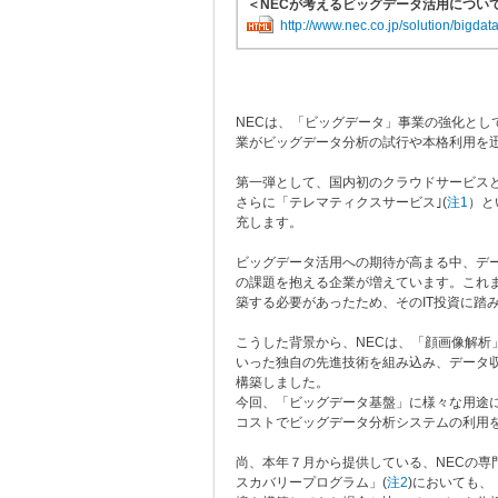
＜NECが考えるビッグデータ活用につい
http://www.nec.co.jp/solution/bigdata
NECは、「ビッグデータ」事業の強化と
業がビッグデータ分析の試行や本格利用を
第一弾として、国内初のクラウドサービス
さらに「テレマティクスサービス｣(
注1
）と
充します。
ビッグデータ活用への期待が高まる中、デ
の課題を抱える企業が増えています。これ
築する必要があったため、そのIT投資に踏
こうした背景から、NECは、「顔画像解析
いった独自の先進技術を組み込み、データ収
構築しました。
今回、「ビッグデータ基盤」に様々な用途
コストでビッグデータ分析システムの利用
尚、本年７月から提供している、NECの
スカバリープログラム」(
注2
)においても