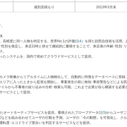
個別見積もり
2013年3月末
す。
ス
高精度に同一人物を特定する、世界No.1の評価(
注4
）を得た顔照合技術を活用。
･性別を推定し、来店日時と併せて継続的に蓄積することで、来店者の年齢･性別･
ス。
ったシステムを、国内で初めてクラウドサービスとして提供。
カメラ映像からリアルタイムに人物検出して、自動的に特徴をデータベースに登録
エリアに入ったときから監視を開始し、事案発生の前に検知･事前警告などによる
ァイルから不審者の絞り込みや分析･検索も可能。これまで企業が自ら構築する必要
サービスとして提供。
したオートモーティブサービスを提供。蓄積されたプローブデータ(
注5
)からユーザ
置などを組み合わせてユーザの行動を予測。ユーザの「今の動態」を可視化し、ク
運転度･エコドライブ度合いを判定するサービスなどを提供。