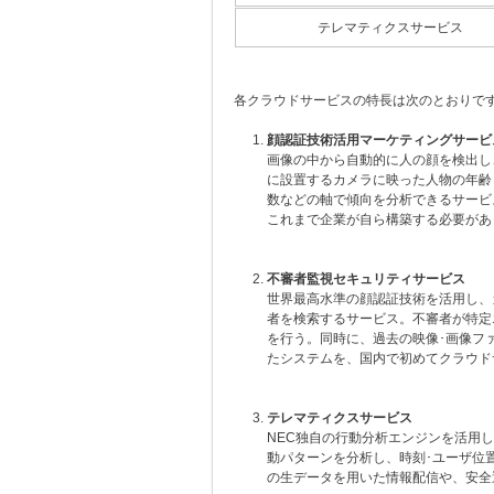
テレマティクスサービス
各クラウドサービスの特長は次のとおりで
顔認証技術活用マーケティングサービ
画像の中から自動的に人の顔を検出し、
に設置するカメラに映った人物の年齢
数などの軸で傾向を分析できるサービ
これまで企業が自ら構築する必要があ
不審者監視セキュリティサービス
世界最高水準の顔認証技術を活用し、
者を検索するサービス。不審者が特定
を行う。同時に、過去の映像･画像フ
たシステムを、国内で初めてクラウド
テレマティクスサービス
NEC独自の行動分析エンジンを活用
動パターンを分析し、時刻･ユーザ位
の生データを用いた情報配信や、安全