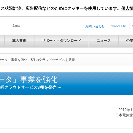
セス状況計測、広告配信などのためにクッキーを使用しています。
個人
Japan
お問い合わせ
Global site
導入事例
サポート・ダウンロード
ニュース
企
データ」事業を強化。3種のクラウドサービスを発売
データ」事業を強化
分析クラウドサービス3種を発売 ～
2012年
日本電気株