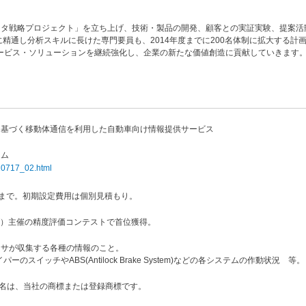
ータ戦略プロジェクト」を立ち上げ、技術・製品の開発、顧客との実証実験、提案活
精通し分析スキルに長けた専門要員も、2014年度までに200名体制に拡大する計
サービス・ソリューションを継続強化し、企業の新たな価値創造に貢献していきます
）に基づく移動体通信を利用した自動車向け情報提供サービス
ラム
120717_02.html
台 まで。初期設定費用は個別見積もり。
IST）主催の精度評価コンテストで首位獲得。
ンサが収集する各種の情報のこと。
スイッチやABS(Antilock Brake System)などの各システムの作動状況 等。
品名は、当社の商標または登録商標です。