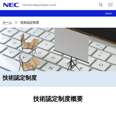
メ
サ
ニ
Japan
イ
ュ
ー
ト
を
ホーム
技術認定制度
サ
ナ
内
開
く
検
ビ
イ
索
ゲ
ト
ー
内
シ
の
ョ
現
ン
技術認定制度
在
位
技術認定制度概要
置