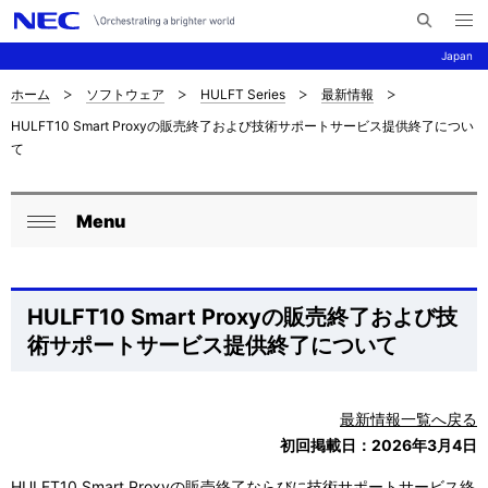
メ
サ
ニ
Japan
イ
ュ
ー
ト
を
ホーム
ソフトウェア
HULFT Series
最新情報
サ
ナ
内
開
HULFT10 Smart Proxyの販売終了および技術サポートサービス提供終了につい
く
検
ビ
イ
て
索
ゲ
ト
ー
内
Menu
ロ
シ
閉
の
ー
ョ
じ
現
る
ン
カ
HULFT10 Smart Proxyの販売終了および技
在
術サポートサービス提供終了について
ル
位
ナ
置
最新情報一覧へ戻る
ビ
初回掲載日：2026年3月4日
を
ゲ
HULFT10 Smart Proxyの販売終了ならびに技術サポートサービス終