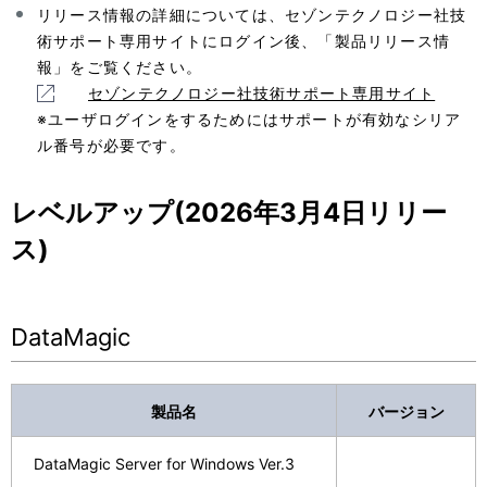
ー
表
リリース情報の詳細については、セゾンテクノロジー社技
シ
術サポート専用サイトにログイン後、「製品リリース情
示
報」をご覧ください。
ョ
し
セゾンテクノロジー社技術サポート専用サイト
ン
※ユーザログインをするためにはサポートが有効なシリア
て
ル番号が必要です。
い
レベルアップ(2026年3月4日リリー
ま
ス)
す
。
DataMagic
製品名
バージョン
DataMagic Server for Windows Ver.3