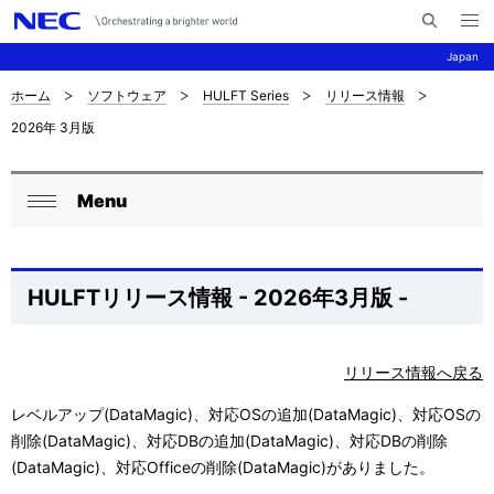
メ
サ
ニ
Japan
イ
ュ
ー
ト
を
ホーム
ソフトウェア
HULFT Series
リリース情報
サ
ナ
内
開
2026年 3月版
く
検
ビ
イ
索
ゲ
ト
Menu
ー
ロ
内
閉
シ
ー
じ
の
ョ
る
カ
HULFTリリース情報 - 2026年3月版 -
現
ン
ル
在
ナ
リリース情報へ戻る
位
ビ
レベルアップ(DataMagic)、対応OSの追加(DataMagic)、対応OSの
置
削除(DataMagic)、対応DBの追加(DataMagic)、対応DBの削除
ゲ
を
(DataMagic)、対応Officeの削除(DataMagic)がありました。