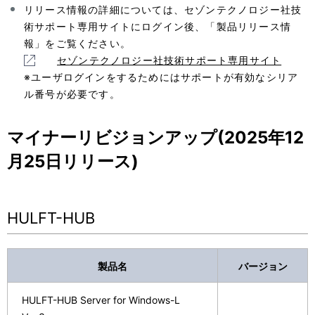
ー
表
リリース情報の詳細については、セゾンテクノロジー社技
シ
術サポート専用サイトにログイン後、「製品リリース情
示
報」をご覧ください。
ョ
し
セゾンテクノロジー社技術サポート専用サイト
ン
※ユーザログインをするためにはサポートが有効なシリア
て
ル番号が必要です。
い
マイナーリビジョンアップ(2025年12
ま
月25日リリース)
す
。
HULFT-HUB
製品名
バージョン
HULFT-HUB Server for Windows-L