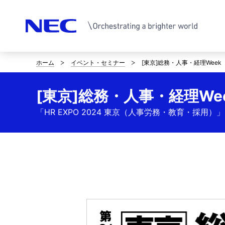
ホーム
イベント・セミナー
[東京]総務・人事・経理Week
サ
イ
[東京]総務・人事・経理We
ト
「HR EXPO 2024 東京（人事労務・教育・採用）」
内
の
現
在
位
置