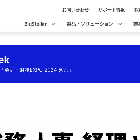
お問い合わせ
サポート情報
採
ナ
ビ
BluStellar
製品・ソリューション
業
ゲ
ー
シ
ek
ョ
「会計・財務EXPO 2024 東京」
ン