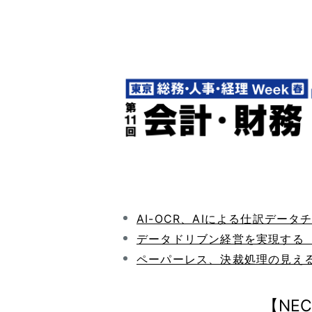
AI-OCR、AIによる仕訳データチ
データドリブン経営を実現する 業
ペーパーレス、決裁処理の見える化に
【NE