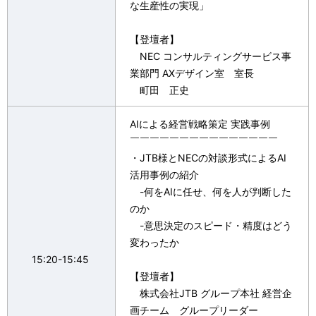
な生産性の実現」
【登壇者】
NEC コンサルティングサービス事
業部門 AXデザイン室 室長
町田 正史
AIによる経営戦略策定 実践事例​
￣￣￣￣￣￣￣￣￣￣￣￣￣￣￣
・JTB様とNECの対談形式によるAI
活用事例の紹介​
-何をAIに任せ、何を人が判断した
のか​
-意思決定のスピード・精度はどう
変わったか
15:20-15:45
【登壇者】
株式会社JTB グループ本社 経営企
画チーム グループリーダー