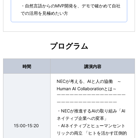
・自然言語からのMVP開発を、デモで確かめて自社
での活用を見極めたい方
プログラム
時間
講演内容
NECが考える、AIと人の協働 ～
Human AI Collaborationとは～
￣￣￣￣￣￣￣￣￣￣￣￣￣￣￣￣
￣￣￣￣￣￣￣￣￣￣￣￣￣￣
・NECが推進するAIの取り組み「AI
ネイティブ企業への変革」​
15:00-15:20
・AIネイティブとヒューマンセント
リックの両立 「ヒトを活かす圧倒的