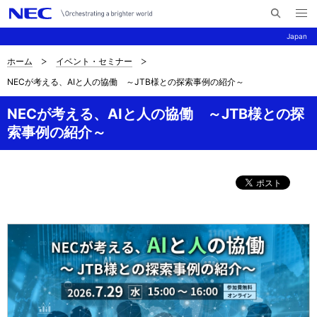
メ
サ
ニ
Japan
イ
ュ
ー
ト
を
ホーム
イベント・セミナー
サ
ナ
内
開
NECが考える、AIと人の協働 ～JTB様との探索事例の紹介～​
く
検
ビ
イ
索
ゲ
NECが考える、AIと人の協働 ～JTB様との探
ト
索事例の紹介～​
ー
内
シ
の
ョ
現
ン
在
位
置