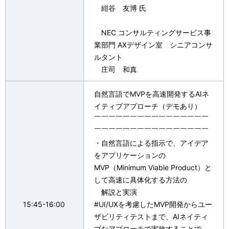
紺谷 友博 氏
NEC コンサルティングサービス事
業部門 AXデザイン室 シニアコンサ
ルタント
庄司 和真
自然言語でMVPを高速開発するAIネ
イティブアプローチ（デモあり）​
￣￣￣￣￣￣￣￣￣￣￣￣￣￣￣￣
￣￣￣￣￣￣￣￣￣￣￣￣￣￣￣￣
・自然言語による指示で、アイデア
をアプリケーションの
MVP（Minimum Viable Product）と
して​高速に具体化する方法の
解説と実演​
15:45-16:00
#UI/UXを考慮したMVP開発からユー
ザビリティテストまで、AIネイティ
ブなアプローチで実施することで、