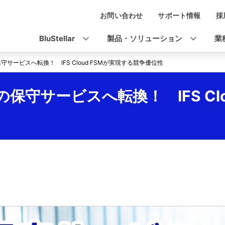
お問い合わせ
サポート情報
採
ナ
ビ
BluStellar
製品・ソリューション
業
ゲ
サービスへ転換！ IFS Cloud FSMが実現する競争優位性
ー
シ
守サービスへ転換！ IFS Clo
ョ
ン