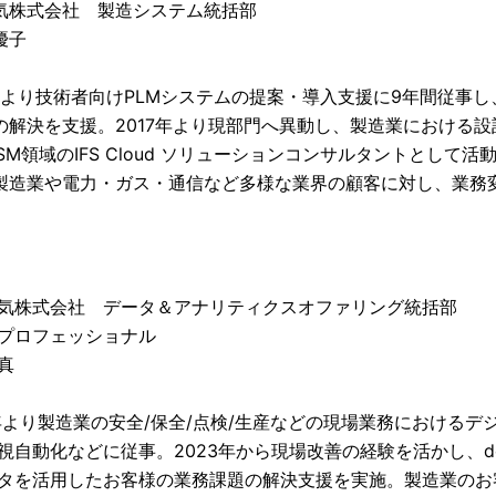
気株式会社 製造システム統括部
優子
8年より技術者向けPLMシステムの提案・導入支援に9年間従事
の解決を支援。2017年より現部門へ異動し、製造業における
FSM領域のIFS Cloud ソリューションコンサルタントとして活
製造業や電力・ガス・通信など多様な業界の顧客に対し、業務
気株式会社 データ＆アナリティクスオファリング統括部
プロフェッショナル
真
6年より製造業の安全/保全/点検/生産などの現場業務における
視自動化などに従事。2023年から現場改善の経験を活かし、do
タを活用したお客様の業務課題の解決支援を実施。製造業のお