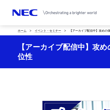
ホーム
イベント・セミナー
【アーカイブ配信中】攻めの保守
サ
イ
【アーカイブ配信中】攻めの保
ト
位性
内
の
現
在
位
置