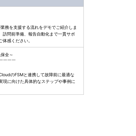
Iが業務を支援する流れをデモでご紹介しま
、訪問前準備、報告自動化まで一貫サポ
ご体感ください。
兆保全～
￣￣￣￣
CloudのFSMと連携して故障前に最適な
実現に向けた具体的なステップや事例に