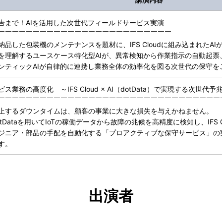
告まで！AIを活用した次世代フィールドサービス実演
￣￣￣￣￣￣￣￣￣￣￣￣￣￣￣￣￣￣￣￣￣￣￣￣￣
納品した包装機のメンテナンスを題材に、IFS Cloudに組み込まれたA
を理解するユースケース特化型AIが、異常検知から作業指示の自動起票
ンティックAIが自律的に連携し業務全体の効率化を図る次世代の保守を
業務の高度化 ～IFS Cloud × AI（dotData）で実現する次世代予
￣￣￣￣￣￣￣￣￣￣￣￣￣￣￣￣￣￣￣￣￣￣￣￣￣￣￣￣￣￣￣￣
止するダウンタイムは、顧客の事業に大きな損失を与えかねません。
tDataを用いてIoTの稼働データから故障の兆候を高精度に検知し、IFS 
ジニア・部品の手配を自動化する「プロアクティブな保守サービス」の
す。
出演者