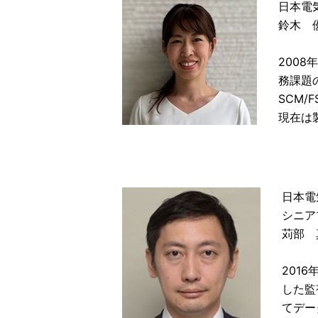
日本電
鈴木 
200
務課題
SCM/
現在は
日本電
シニア
苅部 
201
した監
てデー