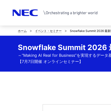
ホーム
イベント・セミナー
Snowflake Summit 202
サ
イ
Snowflake Summit 2
ト
～“Making AI Real for Business”を実現
内
【7月7日開催 オンラインセミナー】
の
現
在
位
置