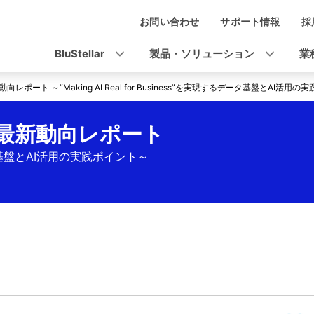
お問い合わせ
サポート情報
採
ナ
ビ
BluStellar
製品・ソリューション
業
ゲ
6 最新動向レポート ～“Making AI Real for Business”を実現するデータ基盤とAI活
ー
シ
026 最新動向レポート
ョ
するデータ基盤とAI活用の実践ポイント～
ン