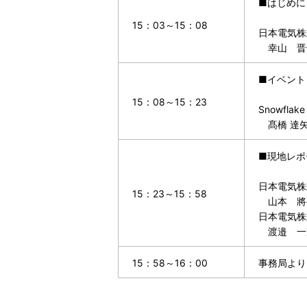
■はじめに
15：03～15：08
日本電気株
幸山 晋
■イベント・
15：08～15：23
Snowfl
髙橋 達
■現地レポ
日本電気株
15：23～15：58
山本 將
日本電気株
渡邉 一
15：58～16：00
事務局より