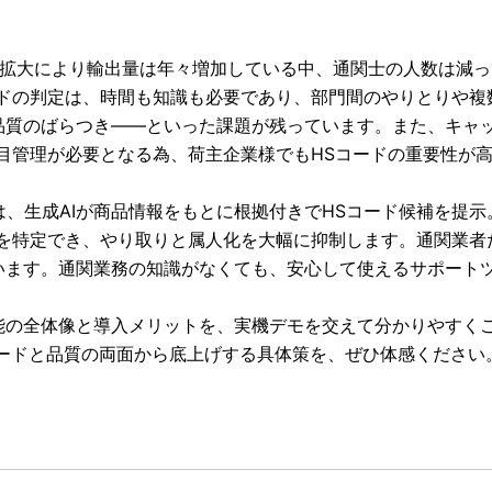
の拡大により輸出量は年々増加している中、通関士の人数は減
ードの判定は、時間も知識も必要であり、部門間のやりとりや複
品質のばらつき——といった課題が残っています。また、キャ
目管理が必要となる為、荷主企業様でもHSコードの重要性が
」は、生成AIが商品情報をもとに根拠付きでHSコード候補を提示
ドを特定でき、やり取りと属人化を大幅に抑制します。通関業者
います。通関業務の知識がなくても、安心して使えるサポート
能の全体像と導入メリットを、実機デモを交えて分かりやすく
ピードと品質の両面から底上げする具体策を、ぜひ体感ください