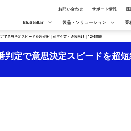
お問い合わせ
サポート情報
採
ナ
ビ
BluStellar
製品・ソリューション
業
ゲ
判定で意思決定スピードを超短縮｜荷主企業・通関向け｜12/4開催
ー
シ
税番判定で意思決定スピードを超短
ョ
ン