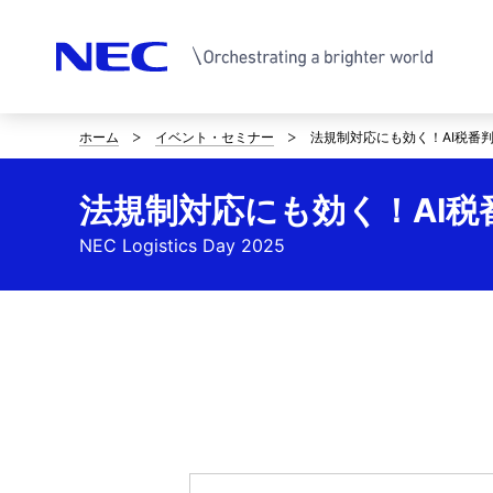
ホーム
イベント・セミナー
法規制対応にも効く！AI税番
サ
イ
法規制対応にも効く！AI
ト
NEC Logistics Day 2025
内
の
現
在
位
置