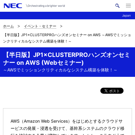
メ
サ
ニ
Japan
イ
ュ
ー
ト
を
ホーム
イベント・セミナー
サ
ナ
内
開
【半日版】JP1×CLUSTERPROハンズオンセミナー on AWS ～AWSでミッショ
く
検
ビ
イ
ンクリティカルなシステム構築を体験！～
索
ゲ
ト
【半日版】JP1×CLUSTERPROハンズオンセミ
ー
内
ナー on AWS (Webセミナー)
シ
～AWSでミッションクリティカルなシステム構築を体験！～
の
ョ
現
ン
在
位
置
AWS（Amazon Web Services）をはじめとするクラウドサ
ービスの発展・浸透を受けて、基幹系システムのクラウド移