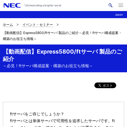
メ
サ
ニ
Japan
イ
ュ
ー
ト
を
ホーム
イベント・セミナー
サ
ナ
内
開
【動画配信】Express5800/ftサーバ 製品のご紹介～必見！ftサーバ構成提案・
く
検
ビ
イ
構築のお役立ち情報～
索
ゲ
ト
【動画配信】Express5800/ftサーバ 製品のご
ー
内
紹介
シ
～必見！ftサーバ構成提案・構築のお役立ち情報～
の
ョ
現
ン
在
位
置
ftサーバをご存じでしょうか？
ftサーバとは単体サーバで可用性を追求したサーバです。ft