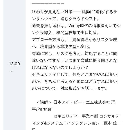
￣￣￣￣￣￣￣￣
終わりが見えない対策―― 執拗に”進化”するラ
ンサムウェア。進むクラウドシフト。
過去を振り返れば、Winny時代の情報漏えいでシ
ンクラ導入、標的型攻撃で出口対策。
アプローチ方法も、IT資産管理からリスク管理
へ、境界型から非境界型へ変化。
脅威に対し、リスクを考え、対処することに間
違いないですが、いつまで脅威に振り回されな
13:00
ければならないのでしょうか？
～
セキュリティとして、何をどこまでやれば良い
のか、きちんと考えるためにはどうすれば良い
のかについて、対談形式でお話しします。
＜講師＞ 日本アイ・ビー・エム株式会社 理
事/Partner
セキュリティー事業本部 コンサルテ
ィング&システム・インテグレション 藏本 雄一
氏