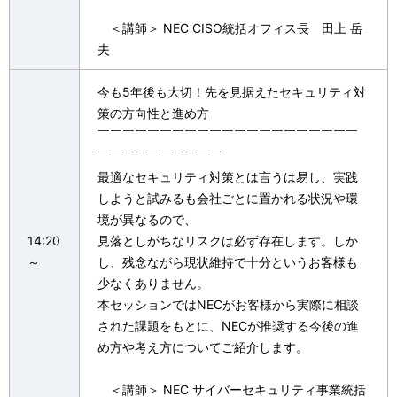
＜講師＞ NEC CISO統括オフィス長 田上 岳
夫
今も5年後も大切！先を見据えたセキュリティ対
策の方向性と進め方
￣￣￣￣￣￣￣￣￣￣￣￣￣￣￣￣￣￣￣￣￣
￣￣￣￣￣￣￣￣￣￣
最適なセキュリティ対策とは言うは易し、実践
しようと試みるも会社ごとに置かれる状況や環
境が異なるので、
14:20
見落としがちなリスクは必ず存在します。しか
～
し、残念ながら現状維持で十分というお客様も
少なくありません。
本セッションではNECがお客様から実際に相談
された課題をもとに、NECが推奨する今後の進
め方や考え方についてご紹介します。
＜講師＞ NEC サイバーセキュリティ事業統括