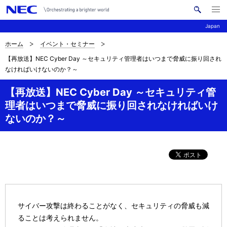
メ
サ
ニ
Japan
イ
ュ
ー
ト
を
ホーム
イベント・セミナー
サ
ナ
内
開
【再放送】NEC Cyber Day ～セキュリティ管理者はいつまで脅威に振り回され
く
検
ビ
イ
なければいけないのか？～
索
ゲ
ト
【再放送】NEC Cyber Day ～セキュリティ管
ー
内
理者はいつまで脅威に振り回されなければいけ
シ
ないのか？～
の
ョ
現
ン
在
位
置
サイバー攻撃は終わることがなく、セキュリティの脅威も減
ることは考えられません。