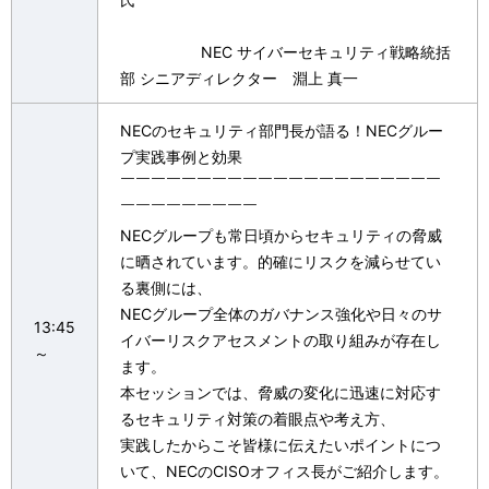
NEC サイバーセキュリティ戦略統括
部 シニアディレクター 淵上 真一
NECのセキュリティ部門長が語る！NECグルー
プ実践事例と効果
￣￣￣￣￣￣￣￣￣￣￣￣￣￣￣￣￣￣￣￣￣
￣￣￣￣￣￣￣￣￣
NECグループも常日頃からセキュリティの脅威
に晒されています。的確にリスクを減らせてい
る裏側には、
NECグループ全体のガバナンス強化や日々のサ
13:45
イバーリスクアセスメントの取り組みが存在し
～
ます。
本セッションでは、脅威の変化に迅速に対応す
るセキュリティ対策の着眼点や考え方、
実践したからこそ皆様に伝えたいポイントにつ
いて、NECのCISOオフィス長がご紹介します。