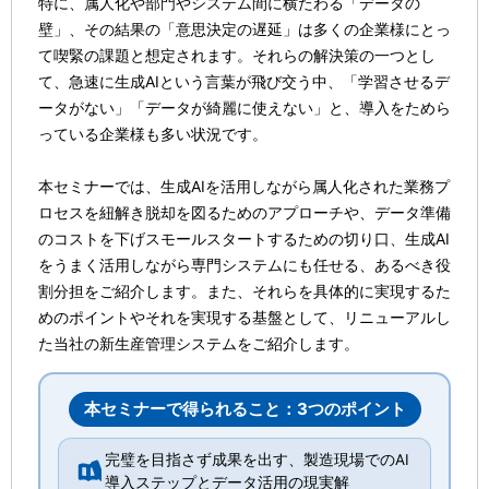
特に、属人化や部門やシステム間に横たわる「データの
壁」、その結果の「意思決定の遅延」は多くの企業様にとっ
て喫緊の課題と想定されます。それらの解決策の一つとし
て、急速に生成AIという言葉が飛び交う中、「学習させるデ
ータがない」「データが綺麗に使えない」と、導入をためら
っている企業様も多い状況です。
本セミナーでは、生成AIを活用しながら属人化された業務プ
ロセスを紐解き脱却を図るためのアプローチや、データ準備
のコストを下げスモールスタートするための切り口、生成AI
をうまく活用しながら専門システムにも任せる、あるべき役
割分担をご紹介します。また、それらを具体的に実現するた
めのポイントやそれを実現する基盤として、リニューアルし
た当社の新生産管理システムをご紹介します。
本セミナーで得られること：3つのポイント
完璧を目指さず成果を出す、製造現場でのAI
導入ステップとデータ活用の現実解