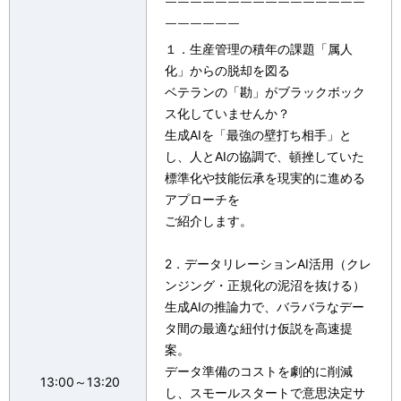
￣￣￣￣￣￣￣￣￣￣￣￣￣￣￣￣
￣￣￣￣￣￣
１．生産管理の積年の課題「属人
化」からの脱却を図る
ベテランの「勘」がブラックボック
ス化していませんか？
生成AIを「最強の壁打ち相手」と
し、人とAIの協調で、頓挫していた
標準化や技能伝承を現実的に進める
アプローチを
ご紹介します。
2．データリレーションAI活用（クレ
ンジング・正規化の泥沼を抜ける）
生成AIの推論力で、バラバラなデー
タ間の最適な紐付け仮説を高速提
案。
データ準備のコストを劇的に削減
13:00～13:20
し、スモールスタートで意思決定サ