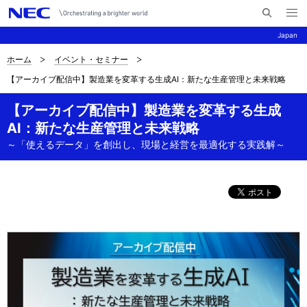
メ
サ
ニ
Japan
イ
ュ
ー
ト
を
ホーム
イベント・セミナー
サ
ナ
内
開
【アーカイブ配信中】製造業を変革する生成AI：新たな生産管理と未来戦略
く
検
ビ
イ
索
ゲ
【アーカイブ配信中】製造業を変革する生成
ト
AI：新たな生産管理と未来戦略
ー
内
～「使えるデータ」を創出し、現場と経営を最適化する実践解～
シ
の
ョ
現
ン
在
位
置