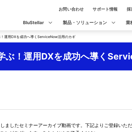
お問い合わせ
サポート情報
採
ナ
ビ
BluStellar
製品・ソリューション
業
ゲ
運用DXを成功へ導くServiceNow活用のカギ
ー
シ
！運用DXを成功へ導くServi
ョ
ン
配信いたしましたセミナーアーカイブ動画です。下記よりご登録いた