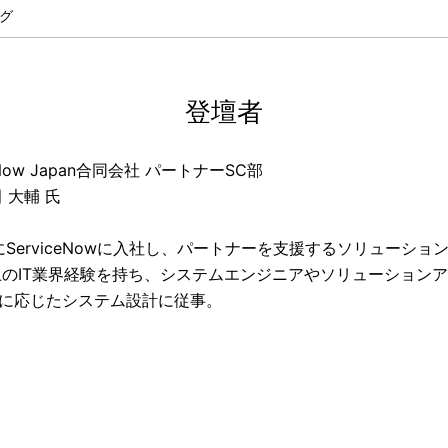
グ
登壇者
ceNow Japan合同会社 パートナーSC部
 大輔 氏
年にServiceNowに入社し、パートナーを支援するソリューシ
上のIT業界経験を持ち、システムエンジニアやソリューション
に応じたシステム設計に従事。