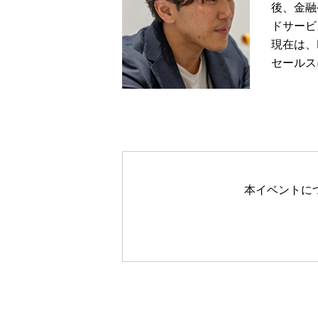
後、金融
ドサービ
現在は、M
セールス
本イベントに