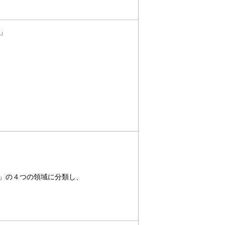
～」
ス」の４つの領域に分類し、
。