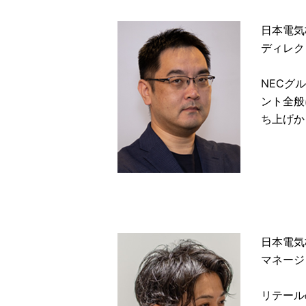
日本電気
ディレク
NECグ
ント全般
ち上げか
日本電気株
マネージ
リテール