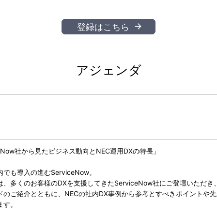
登録はこちら
アジェンダ
iceNow社から見たビジネス動向とNEC運用DXの特長」
も導入の進むServiceNow。
、多くのお客様のDXを支援してきたServiceNow社にご登壇いただき
ドのご紹介とともに、NECの社内DX事例から参考とすべきポイントや
ます。