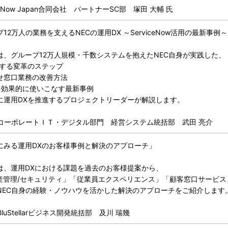
ceNow Japan合同会社 パートナーSC部 塚田 大輔 氏
12万人の業務を支えるNECの運用DX ～ServiceNow活用の最新事例
は、グループ12万人規模・千数システムを抱えたNEC自身が実践した、
現する変革のステップ
せ窓口業務の改善方法
owを効果的に使いこなす最新事例
に運用DXを推進するプロジェクトリーダーが解説します。
 コーポレートＩＴ・デジタル部門 経営システム統括部 武田 亮介
にみる運用DXのお客様事例と解決のアプローチ」
は、運用DXにおける課題を過去のお客様提案から、
資産管理/セキュリティ」「従業員エクスペリエンス」「顧客窓口サービ
NEC自身の経験・ノウハウを活かした解決のアプローチをご紹介します
luStellarビジネス開発統括部 及川 瑞幾