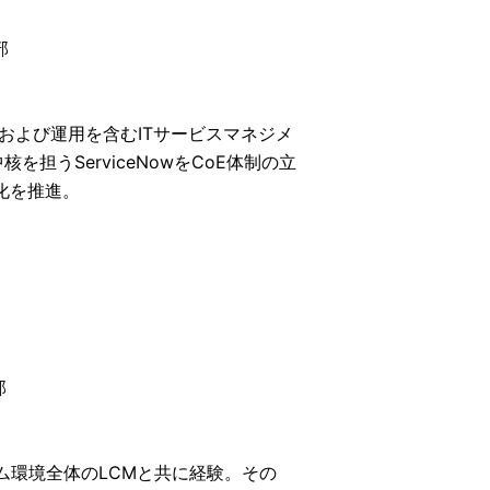
部
および運用を含むITサービスマネジメ
うServiceNowをCoE体制の立
率化を推進。
部
ム環境全体のLCMと共に経験。その