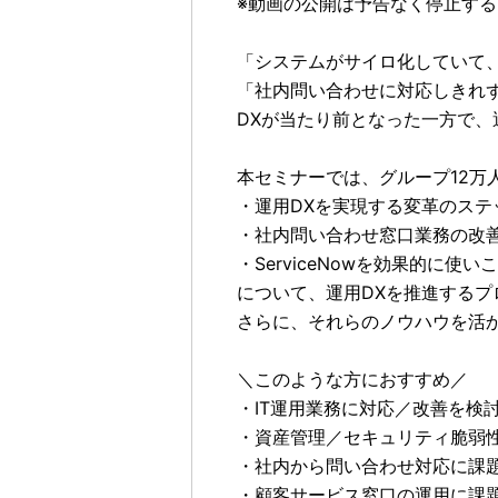
※動画の公開は予告なく停止す
「システムがサイロ化していて
「社内問い合わせに対応しきれ
DXが当たり前となった一方で
本セミナーでは、グループ12万
・運用DXを実現する変革のステ
・社内問い合わせ窓口業務の改
・ServiceNowを効果的に使
について、運用DXを推進するプ
さらに、それらのノウハウを活
＼このような方におすすめ／
・IT運用業務に対応／改善を検
・資産管理／セキュリティ脆弱
・社内から問い合わせ対応に課
・顧客サービス窓口の運用に課