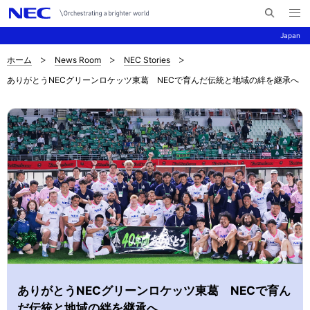
メ
サ
ニ
Japan
イ
ュ
ー
ト
を
ホーム
News Room
NEC Stories
サ
ナ
内
開
ありがとうNECグリーンロケッツ東葛 NECで育んだ伝統と地域の絆を継承へ
く
検
ビ
イ
索
ゲ
ト
ー
内
シ
の
ョ
現
ン
在
位
置
ありがとうNECグリーンロケッツ東葛 NECで育ん
だ伝統と地域の絆を継承へ