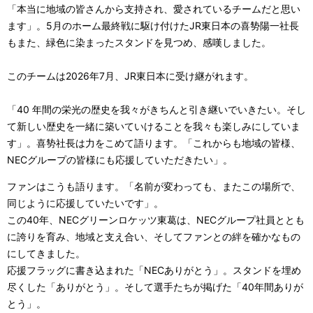
「本当に地域の皆さんから支持され、愛されているチームだと思い
ます」。5月のホーム最終戦に駆け付けたJR東日本の喜㔟陽一社長
もまた、緑色に染まったスタンドを見つめ、感嘆しました。
このチームは2026年7月、JR東日本に受け継がれます。
「40 年間の栄光の歴史を我々がきちんと引き継いでいきたい。そし
て新しい歴史を一緒に築いていけることを我々も楽しみにしていま
す」。喜㔟社長は力をこめて語ります。「これからも地域の皆様、
NECグループの皆様にも応援していただきたい」。
ファンはこうも語ります。「名前が変わっても、またこの場所で、
同じように応援していたいです」。
この40年、NECグリーンロケッツ東葛は、NECグループ社員ととも
に誇りを育み、地域と支え合い、そしてファンとの絆を確かなもの
にしてきました。
応援フラッグに書き込まれた「NECありがとう」。スタンドを埋め
尽くした「ありがとう」。そして選手たちが掲げた「40年間ありが
とう」。