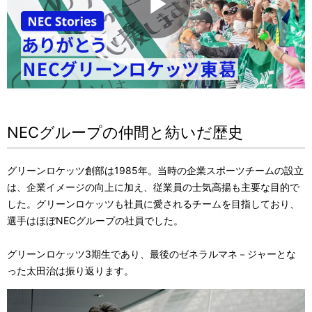
P
l
NECグループの仲間と紡いだ歴史
a
グリーンロケッツ創部は1985年。当時の企業スポーツチームの設立
は、企業イメージの向上に加え、従業員の士気高揚も主要な目的で
した。グリーンロケッツも社員に愛されるチームを目指しており、
選手はほぼNECグループの社員でした。
y
グリーンロケッツ3期生であり、最後のゼネラルマネ－ジャーとな
った太田治は振り返ります。
V