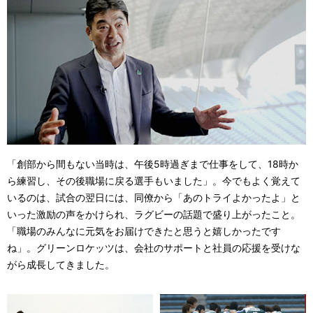
i
d
「創部から間もない当時は、午後5時過ぎまで仕事をして、18時か
ら練習し、その後職場に戻る選手もいました」。今でもよく覚えて
e
いるのは、試合の翌日には、同僚から「あのトライよかったよ」と
いった激励の声をかけられ、ラグビーの話題で盛り上がったこと。
「職場のみんなに元気をお届けできたと思うと嬉しかったです
ね」。グリーンロケッツは、会社のサポートと社員の応援を受けな
o
がら成長してきました。