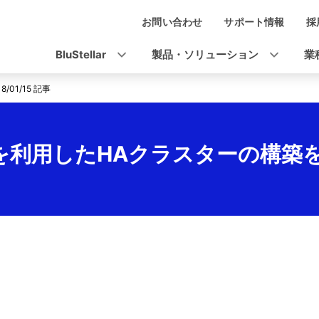
お問い合わせ
サポート情報
採
ナ
ビ
BluStellar
製品・ソリューション
業
ゲ
18/01/15 記事
ー
シ
トを利用したHAクラスターの構築
ョ
ン