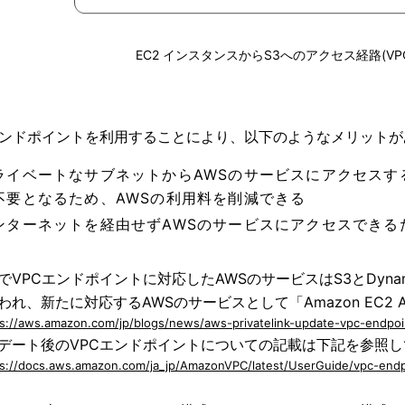
EC2 インスタンスからS3へのアクセス経路(V
エンドポイントを利用することにより、以下のようなメリット
ライベートなサブネットからAWSのサービスにアクセスする
不要となるため、AWSの利用料を削減できる
ンターネットを経由せずAWSのサービスにアクセスできる
でVPCエンドポイントに対応したAWSのサービスはS3とDynam
われ、新たに対応するAWSのサービスとして「Amazon EC2
s://aws.amazon.com/jp/blogs/news/aws-privatelink-update-vpc-endpoin
デート後のVPCエンドポイントについての記載は下記を参照
ps://docs.aws.amazon.com/ja_jp/AmazonVPC/latest/UserGuide/vpc-endp