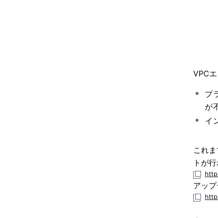
VPC
プ
が
イ
これま
トが行
http
アップ
htt