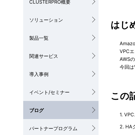
CLUSTERPRO概要
カ
を
ル
ソリューション
表
はじ
ナ
示
製品一覧
ビ
Ama
し
ゲ
VPC
関連サービス
て
AWS
ー
今回は
い
シ
導入事例
ま
ョ
イベント/セミナー
す
この
ン
。
ブログ
1. V
2. 
パートナープログラム