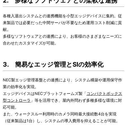
2. 多様なソフトウェアとの柔軟な連携
各種入退出システムとの連携機能を小型エッジデバイスに集約。従
来製品では必要だった中間サーバが不要なため運用コスト削減に貢
献。
多様なソフトウェアとの連携により、お客様のさまざまなニーズに
合わせたカスタマイズが可能。
3. 簡易なエッジ管理とSIの効率化
NEC製エッジ管理基盤との連携により、システム構築や運用保守作
業の効率化を実現。
エッジデバイスは
NEC
プラットフォームズ製「
コンパクトボックス
型コントローラ
」等を活用でき、屋内外問わず多種多様な環境に対
応可能。
また、ウォークスルー利用時のカメラ同時最大接続数
4
台を実現
（従来製品は
1
台）し、システムの導入費用を抑えることが可能。