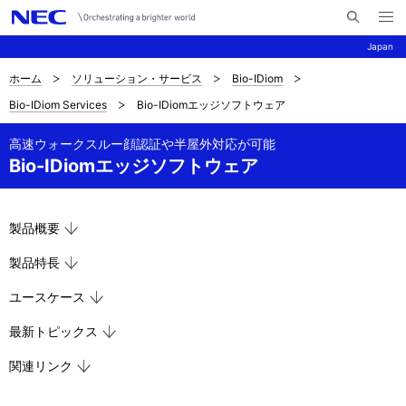
メ
サ
ニ
Japan
イ
ュ
ー
ト
を
ホーム
ソリューション・サービス
Bio-IDiom
サ
ナ
内
開
Bio-IDiom Services
Bio-IDiomエッジソフトウェア
く
検
ビ
イ
索
ゲ
高速ウォークスルー顔認証や半屋外対応が可能
ト
Bio-IDiomエッジソフトウェア
ー
内
シ
の
ョ
製品概要
現
ン
製品特長
在
ユースケース
位
最新トピックス
置
関連リンク