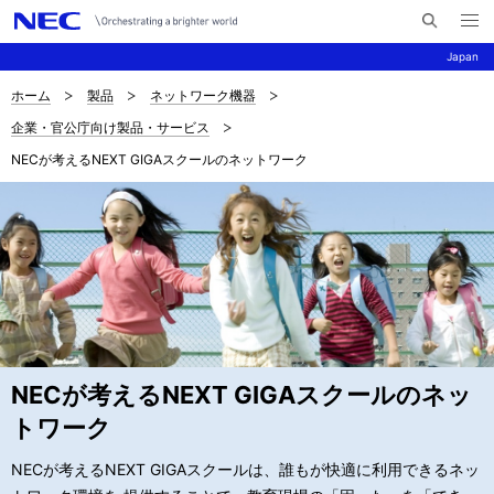
メ
サ
ニ
Japan
イ
ュ
ー
ト
を
ホーム
製品
ネットワーク機器
サ
ナ
内
開
企業・官公庁向け製品・サービス
く
検
ビ
イ
NECが考えるNEXT GIGAスクールのネットワーク
索
ゲ
ト
ー
内
シ
の
ョ
現
ン
在
位
NECが考えるNEXT GIGAスクールのネッ
トワーク
置
NECが考えるNEXT GIGAスクールは、誰もが快適に利用できるネッ