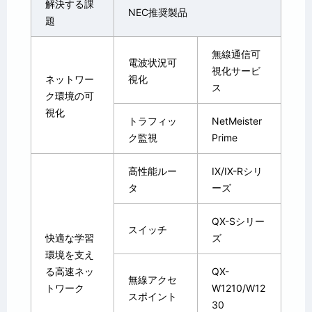
解決する課
NEC推奨製品
題
無線通信可
電波状況可
視化サービ
ネットワー
視化
ス
ク環境の可
視化
トラフィッ
NetMeister
ク監視
Prime
高性能ルー
IX/IX-Rシリ
タ
ーズ
QX-Sシリー
スイッチ
快適な学習
ズ
環境を支え
る高速ネッ
QX-
無線アクセ
トワーク
W1210/W12
スポイント
30