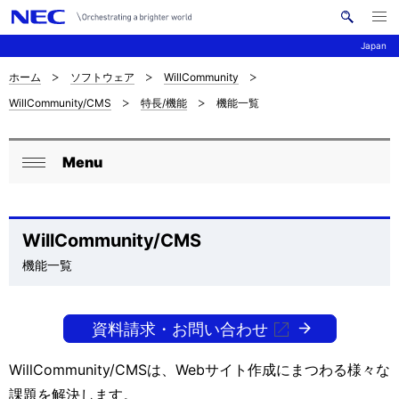
メ
サ
ニ
Japan
イ
ュ
ー
ト
を
ホーム
ソフトウェア
WillCommunity
サ
ナ
内
開
WillCommunity/CMS
特長/機能
機能一覧
く
検
ビ
イ
索
ゲ
ト
Menu
ー
ロ
内
閉
シ
ー
じ
の
ョ
る
カ
WillCommunity/CMS
現
ン
機能一覧
ル
在
ナ
位
資料請求・お問い合わせ
ビ
置
ゲ
WillCommunity/CMSは、Webサイト作成にまつわる様々な
を
課題を解決します。