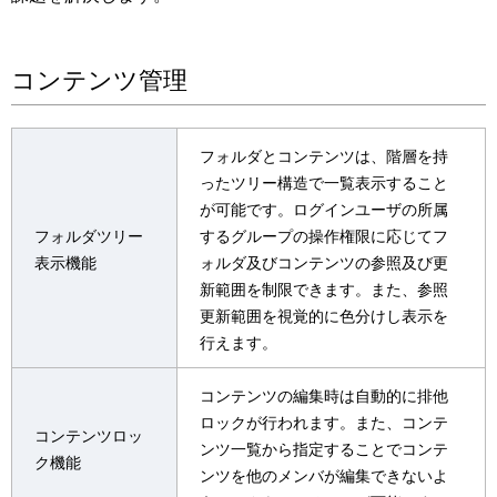
ー
表
シ
示
コンテンツ管理
ョ
し
ン
て
フォルダとコンテンツは、階層を持
い
ったツリー構造で一覧表示すること
が可能です。ログインユーザの所属
ま
フォルダツリー
するグループの操作権限に応じてフ
す
表示機能
ォルダ及びコンテンツの参照及び更
新範囲を制限できます。また、参照
。
更新範囲を視覚的に色分けし表示を
行えます。
コンテンツの編集時は自動的に排他
ロックが行われます。また、コンテ
コンテンツロッ
ンツ一覧から指定することでコンテ
ク機能
ンツを他のメンバが編集できないよ