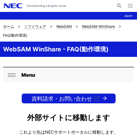
メ
サ
ニ
Japan
イ
ュ
ー
ト
を
ホーム
ソフトウェア
WebSAM
WebSAM WinShare
サ
ナ
内
開
FAQ(動作環境)
く
検
ビ
イ
索
ゲ
WebSAM WinShare - FAQ(動作環境)
ト
ー
内
シ
の
Menu
ョ
ロ
閉
現
ン
ー
じ
在
る
資料請求・お問い合わせ
カ
位
ル
外部サイトに移動します
置
ナ
を
これより先はNECサポートポータルに移動します。
ビ