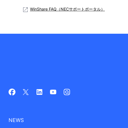
表
ゲ
WinShare FAQ（NECサポートポータル）
示
ー
し
シ
て
ョ
い
ン
ま
す
。
NEWS