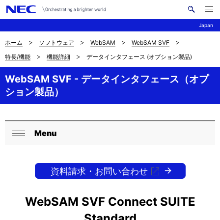
メ
サ
ニ
Japan
イ
ュ
ー
ト
を
ホーム
ソフトウェア
WebSAM
WebSAM SVF
サ
ナ
内
開
特長/機能
機能詳細
データインタフェース (オプション製品)
く
検
ビ
イ
索
ゲ
WebSAM SVF - データインタフェース（オプ
ト
ション製品）
ー
内
シ
の
ョ
Menu
現
ロ
ン
閉
在
ー
じ
る
資料請求・お問い合わせ
位
カ
置
ル
WebSAM SVF Connect SUITE
を
ナ
Standard