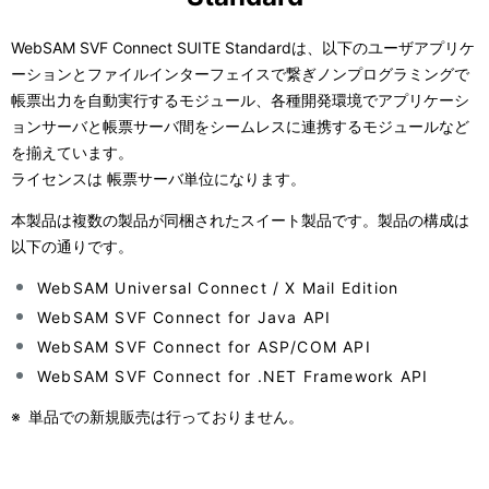
表
ビ
WebSAM SVF Connect SUITE Standardは、以下のユーザアプリケ
示
ゲ
ーションとファイルインターフェイスで繋ぎノンプログラミングで
し
ー
帳票出力を自動実行するモジュール、各種開発環境でアプリケーシ
ョンサーバと帳票サーバ間をシームレスに連携するモジュールなど
て
シ
を揃えています。
い
ョ
ライセンスは 帳票サーバ単位になります。
ま
ン
本製品は複数の製品が同梱されたスイート製品です。製品の構成は
以下の通りです。
す
WebSAM Universal Connect / X Mail Edition
。
WebSAM SVF Connect for Java API
WebSAM SVF Connect for ASP/COM API
WebSAM SVF Connect for .NET Framework API
※
単品での新規販売は行っておりません。