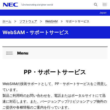
メ
サ
ニ
Japan
イ
ュ
ー
ト
を
ホーム
ソフトウェア
WebSAM
サポートサービス
サ
ナ
内
開
く
検
ビ
イ
WebSAM - サポートサービス
索
ゲ
ト
ー
内
Menu
シ
ロ
閉
の
ョ
ー
じ
現
ン
PP・サポートサービス
る
カ
在
ル
WebSAMの技術サポートとして、PP・サポートサービスをご用意し
位
ています。
ナ
置
製品ご利用時のお問い合わせを、電話またはポータルサイトにて迅
ビ
速に対応します。また、バージョンアップ/リビジョンアップ物件の
を
ご提供や各種情報のご案内を行っています。
ゲ