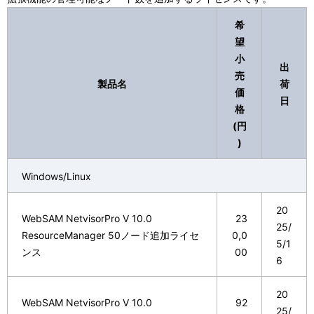
希
望
小
出
売
製品名
荷
価
日
格
(円
)
Windows/Linux
20
WebSAM NetvisorPro V 10.0
23
25/
ResourceManager 50ノード追加ライセ
0,0
5/1
ンス
00
6
20
WebSAM NetvisorPro V 10.0
92
25/