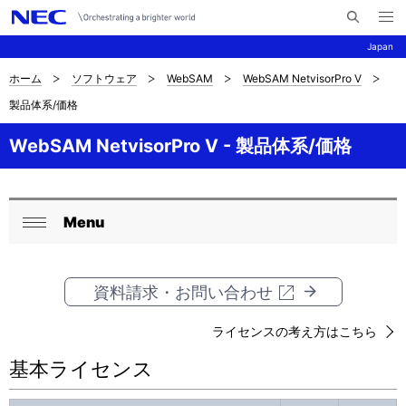
メ
サ
ニ
Japan
イ
ュ
ー
ト
を
ホーム
ソフトウェア
WebSAM
WebSAM NetvisorPro V
サ
ナ
内
開
製品体系/価格
く
検
ビ
イ
索
ゲ
WebSAM NetvisorPro V - 製品体系/価格
ト
ー
内
シ
の
Menu
ョ
ロ
閉
現
ン
ー
じ
在
る
資料請求・お問い合わせ
カ
位
ル
ライセンスの考え方はこちら
置
ナ
基本ライセンス
を
ビ