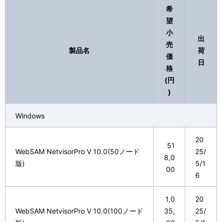
表
希
ゲ
望
示
ー
小
出
し
売
シ
製品名
荷
価
て
日
ョ
格
い
(円
ン
)
ま
す
Windows
。
20
51
WebSAM NetvisorPro V 10.0(50ノード
25/
8,0
版)
5/1
00
6
1,0
20
WebSAM NetvisorPro V 10.0(100ノード
35,
25/