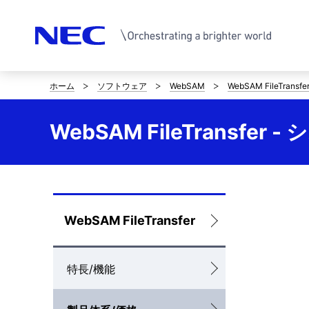
ホーム
ソフトウェア
WebSAM
WebSAM FileTransfe
サ
イ
WebSAM FileTransfer
ト
内
の
ロ
WebSAM FileTransfer
現
ー
在
特長/機能
カ
位
ル
置