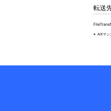
転送
FileTrans
※
AIXマ