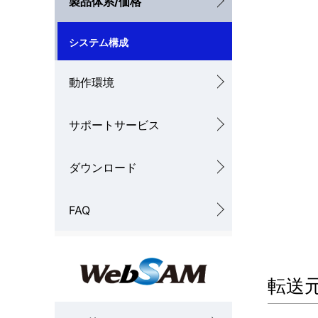
製品体系/価格
ナ
システム構成
ビ
ゲ
動作環境
ー
サポートサービス
シ
ョ
ダウンロード
ン
FAQ
転送