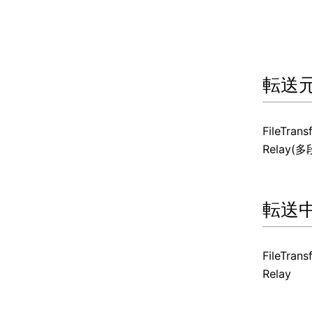
転送
FileTrans
Relay
転送
FileTrans
Relay