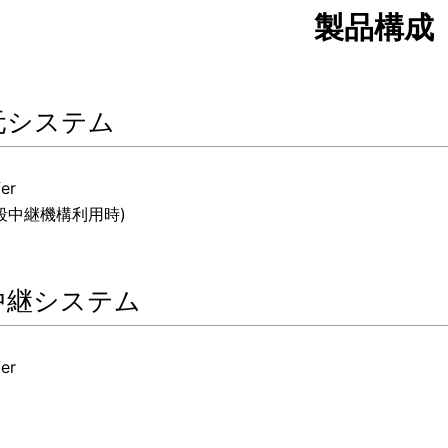
製品構成
元システム
fer
(多段中継機構利用時)
中継システム
fer