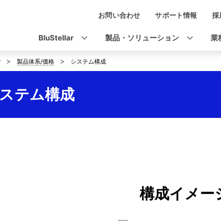
お問い合わせ
サポート情報
採
ナ
ビ
BluStellar
製品・ソリューション
業
ゲ
r
製品体系/価格
システム構成
ー
シ
 - システム構成
ョ
ン
構成イメー