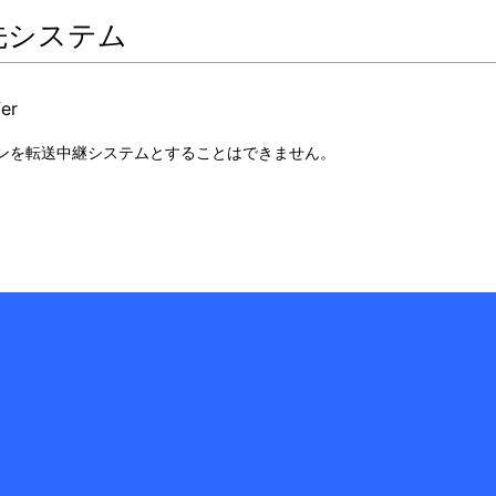
先システム
fer
シンを転送中継システムとすることはできません。